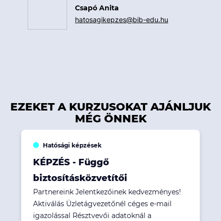
Csapó Anita
hatosagikepzes@bib-edu.hu
EZEKET A KURZUSOKAT AJÁNLJUK
MÉG ÖNNEK
Hatósági képzések
KÉPZÉS - Függő
biztosításközvetítői
Partnereink Jelentkezőinek kedvezményes!
Aktiválás Üzletágvezetőnél céges e-mail
igazolással Résztvevői adatoknál a