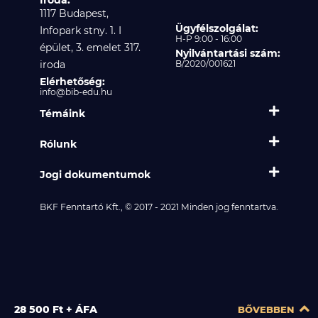
Iroda:
1117 Budapest,
Ügyfélszolgálat:
Infopark stny. 1. I
H-P 9:00 - 16:00
épület, 3. emelet 317.
Nyilvántartási szám:
iroda
B/2020/001621
Elérhetőség:
info@bib-edu.hu
Témáink
Rólunk
Jogi dokumentumok
BKF Fenntartó Kft., © 2017 - 2021 Minden jog fenntartva.
28 500 Ft + ÁFA
BŐVEBBEN