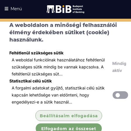
Menü
A weboldalon a minőségi felhasználói
élmény érdekében sütiket (cookie)
használunk.
VIZSGA - TANTERMI -
Feltétlenül szükséges sütik
Független
A weboldal funkcióinak használatához feltétlenül
Mindig
szükséges sütik mindig be vannak kapcsolva. A
biztosításközvetítői
aktív
feltétlenül szükséges süt...
Statisztikai célú sütik
A forgalmi adatokat gyűjtő, statisztikai célú sütik
kapcsán lehetősége van eldönteni, hogy
engedélyezi-e a sütik használ...
A pénzügyi szolgáltatás közvetítői, a biztosításközvetítői és a
tőkepiaci üzletkötői hatósági képzéssel és hatósági vizsgával
összefüggő feladatokról szóló 40/2015. (XII. 30.) NGM rendelet
Beállításaim elfogadása
szerinti hatósági vizsga.
Kiemelten felhívjuk a figyelmét, hogy
vizsgajelentkezése
Elfogadom az összeset