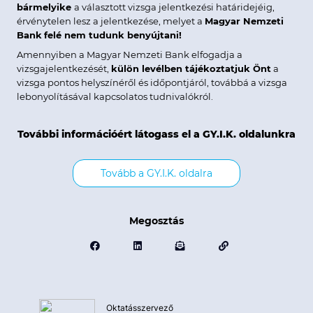
bármelyike
a választott vizsga jelentkezési határidejéig,
érvénytelen lesz a jelentkezése, melyet a
Magyar Nemzeti
Bank
felé nem tudunk benyújtani!
Amennyiben a Magyar Nemzeti Bank elfogadja a
vizsgajelentkezését,
külön levélben tájékoztatjuk Önt
a
vizsga pontos helyszínéről és időpontjáról, továbbá a vizsga
lebonyolításával kapcsolatos tudnivalókról.
További információért látogass el a GY.I.K. oldalunkra
Tovább a GY.I.K. oldalra
Megosztás
Oktatásszervező