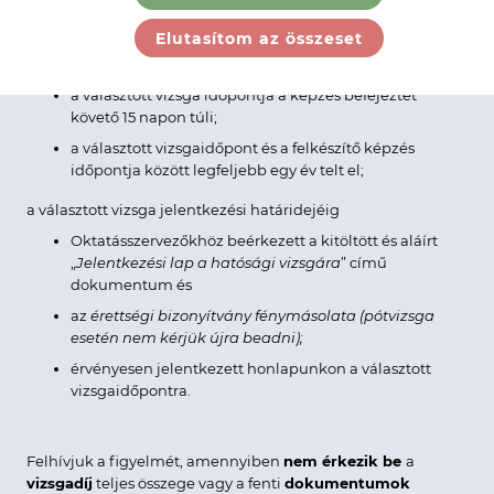
kizárólag abban az esetben tekinthető
érvényesnek
,
amennyiben
Elutasítom az összeset
a választott vizsga időpontja a képzés befejeztét
követő 15 napon túli;
a választott vizsgaidőpont és a felkészítő képzés
időpontja között legfeljebb egy év telt el;
a választott vizsga jelentkezési határidejéig
Oktatásszervezőkhöz beérkezett a kitöltött és aláírt
„
Jelentkezési lap a hatósági vizsgára
” című
dokumentum és
az
érettségi bizonyítvány fénymásolata (pótvizsga
esetén nem kérjük újra beadni);
érvényesen jelentkezett honlapunkon a választott
vizsgaidőpontra.
Felhívjuk a figyelmét, amennyiben
nem érkezik be
a
vizsgadíj
teljes összege vagy a fenti
dokumentumok