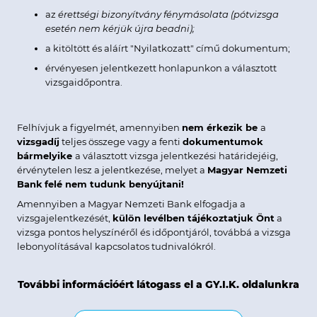
az
érettségi bizonyítvány fénymásolata (pótvizsga
esetén nem kérjük újra beadni);
a kitöltött és aláírt "Nyilatkozatt" című dokumentum;
érvényesen jelentkezett honlapunkon a választott
vizsgaidőpontra.
Felhívjuk a figyelmét, amennyiben
nem érkezik be
a
vizsgadíj
teljes összege vagy a fenti
dokumentumok
bármelyike
a választott vizsga jelentkezési határidejéig,
érvénytelen lesz a jelentkezése, melyet a
Magyar Nemzeti
Bank
felé nem tudunk benyújtani!
Amennyiben a Magyar Nemzeti Bank elfogadja a
vizsgajelentkezését,
külön levélben tájékoztatjuk Önt
a
vizsga pontos helyszínéről és időpontjáról, továbbá a vizsga
lebonyolításával kapcsolatos tudnivalókról.
További információért látogass el a GY.I.K. oldalunkra