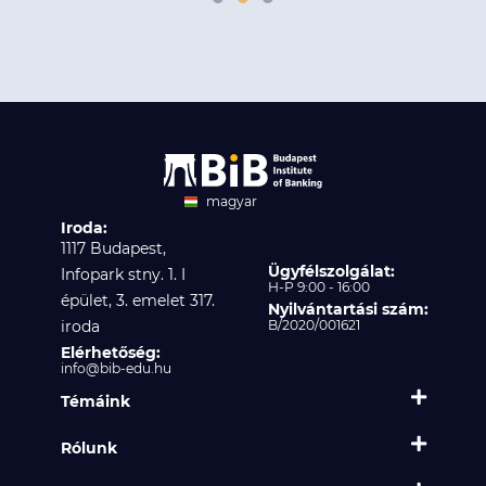
magyar
Iroda:
angol
1117 Budapest,
Ügyfélszolgálat:
Infopark stny. 1. I
H-P 9:00 - 16:00
épület, 3. emelet 317.
Nyilvántartási szám:
iroda
B/2020/001621
Elérhetőség:
info@bib-edu.hu
Témáink
Rólunk