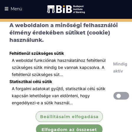
Menü
A weboldalon a minőségi felhasználói
élmény érdekében sütiket (cookie)
használunk.
ONLINE hatósági
Feltétlenül szükséges sütik
vizsga
A weboldal funkcióinak használatához feltétlenül
Mindig
szükséges sütik mindig be vannak kapcsolva. A
aktív
feltétlenül szükséges süt...
Statisztikai célú sütik
A forgalmi adatokat gyűjtő, statisztikai célú sütik
A pénzügyi szolgáltatás közvetítői, a biztosításközvetítői és a
kapcsán lehetősége van eldönteni, hogy
tőkepiaci üzletkötői hatósági képzéssel és hatósági vizsgával
engedélyezi-e a sütik használ...
összefüggő feladatokról szóló 40/2015. (XII. 30.) NGM rendelet
szerinti hatósági vizsga.
Beállításaim elfogadása
Kiemelten felhívjuk a figyelmét, hogy a
vizsgajelentkezése
kizárólag abban az esetben tekinthető
érvényesnek
,
amennyiben ezen a felületen Függő vagy Független
Elfogadom az összeset