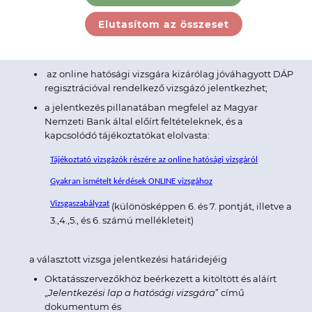
Biztosításközvetítői, Pénzügyi szolgáltatás közvetítői
vagy Tőkepiaci üzletkötői vizsgára jelentkezik továbbá
Elutasítom az összeset
a választott vizsgaidőpont és a felkészítő képzés
időpontja között legfeljebb egy év telt el;
az online hatósági vizsgára kizárólag jóváhagyott DÁP
regisztrációval rendelkező vizsgázó jelentkezhet;
a jelentkezés pillanatában megfelel az Magyar
Nemzeti Bank által előírt feltételeknek, és a
kapcsolódó tájékoztatókat elolvasta:
Tájékoztató vizsgázók részére az online hatósági vizsgáról
Gyakran ismételt kérdések ONLINE vizsgához
Vizsgaszabályzat
(különösképpen 6. és 7. pontját, illetve a
3.,4.,5., és 6. számú mellékleteit)
a választott vizsga jelentkezési határidejéig
Oktatásszervezőkhöz beérkezett a kitöltött és aláírt
„
Jelentkezési lap a hatósági vizsgára
” című
dokumentum és