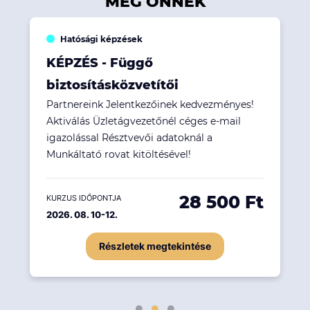
MÉG ÖNNEK
Hatósági képzések
KÉPZÉS - Függő
biztosításközvetítői
Partnereink Jelentkezőinek kedvezményes!
Aktiválás Üzletágvezetőnél céges e-mail
igazolással Résztvevői adatoknál a
Munkáltató rovat kitöltésével!
28 500 Ft
KURZUS IDŐPONTJA
2026. 08. 10-12.
Részletek megtekintése