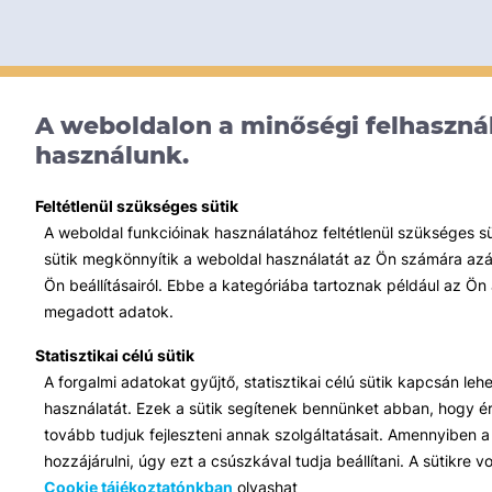
A weboldalon a minőségi felhasznál
használunk.
Feltétlenül szükséges sütik
A weboldal funkcióinak használatához feltétlenül szükséges s
sütik megkönnyítik a weboldal használatát az Ön számára azált
Ön beállításairól. Ebbe a kategóriába tartoznak például az Ön 
megadott adatok.
Statisztikai célú sütik
A forgalmi adatokat gyűjtő, statisztikai célú sütik kapcsán le
használatát. Ezek a sütik segítenek bennünket abban, hogy ért
tovább tudjuk fejleszteni annak szolgáltatásait. Amennyiben a 
hozzájárulni, úgy ezt a csúszkával tudja beállítani. A sütikre
Cookie tájékoztatónkban
olvashat