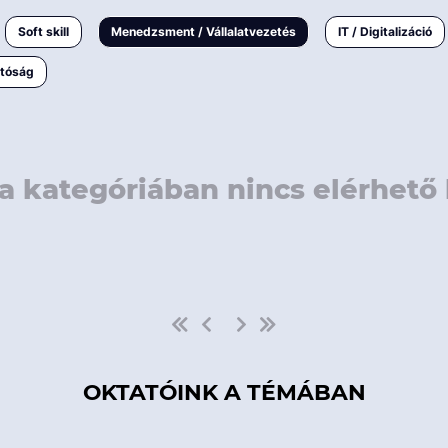
rövidebb
< 50 
Soft skill
Menedzsment / Vállalatvezetés
IT / Digitalizáció
1-3 napos
< 150
atóság
3 napnál
hosszabb
> 150
a kategóriában nincs elérhető 
OKTATÓINK A TÉMÁBAN