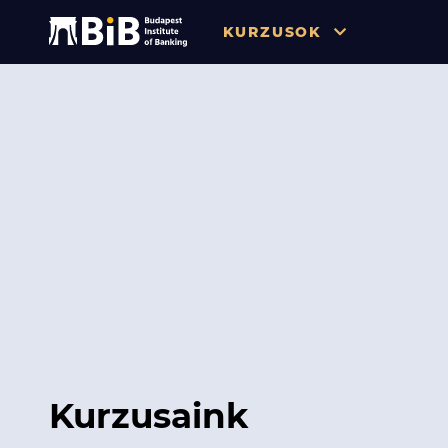
KURZUSOK
Összes
Pénzügy
Tőzsde / Tőkepiac / Befekteté
Soft skill
Menedzsment / Vállalatvezet
IT / Digitalizáció
Szabályozás / Megfelelés
Hatósági Képzések és Vizsgá
Kurzusaink
Hitelezés / Kockázatkezelés