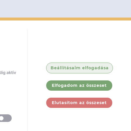
Beállításaim elfogadása
ig aktív
Elfogadom az összeset
Elutasítom az összeset
ólunk
Jogi