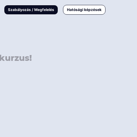
000 Ft
Online
magyar
Szabályozás / Megfelelés
Hatósági képzések
 000 Ft
Workshop
 000 Ft
E-learning
Vizsga / pótvizsga
kurzus!