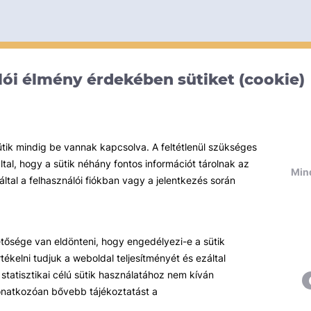
ói élmény érdekében sütiket (cookie)
ütik mindig be vannak kapcsolva. A feltétlenül szükséges
al, hogy a sütik néhány fontos információt tárolnak az
Mind
által a felhasználói fiókban vagy a jelentkezés során
hetősége van eldönteni, hogy engedélyezi-e a sütik
ékelni tudjuk a weboldal teljesítményét és ezáltal
statisztikai célú sütik használatához nem kíván
 vonatkozóan bővebb tájékoztatást a
Témáink
R