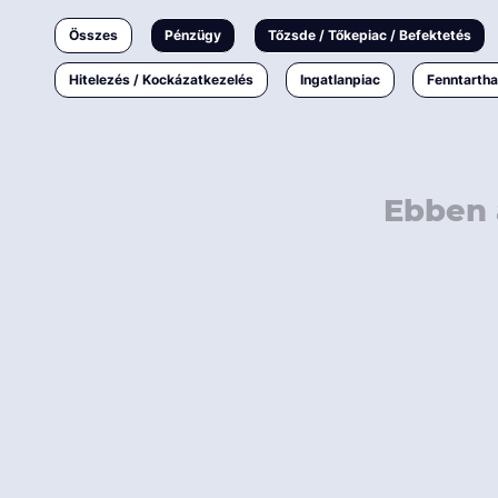
Ingatlanpiac
Összes
Pénzügy
Tőzsde / Tőkepiac / Befektetés
Fenntarthatóság
Hitelezés / Kockázatkezelés
Ingatlanpiac
Fenntarth
Ebben 