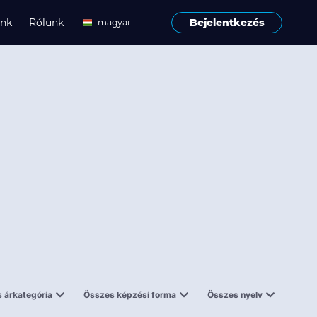
ink
Rólunk
Bejelentkezés
magyar
angol
 árkategória
Összes képzési forma
Összes nyelv
enes
Tantermi
angol