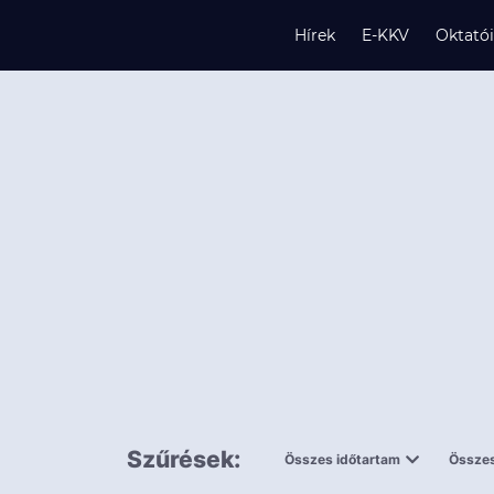
Hírek
E-KKV
Oktató
s
és
k
Szűrések:
Összes időtartam
Összes
0,5 napnál
ingy