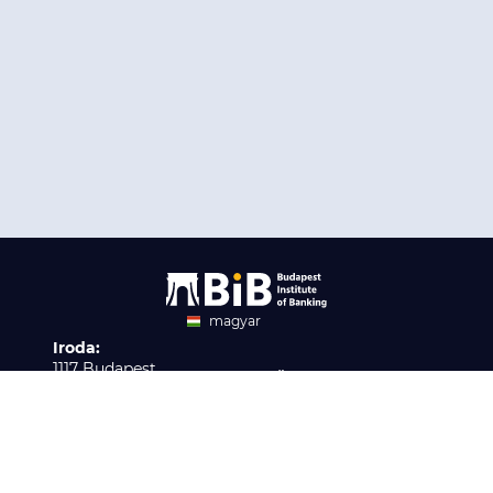
magyar
Iroda:
angol
1117 Budapest,
Ügyfélszolgálat:
Infopark stny. 1. I épület,
H-P 9:00 - 16:00
Nyilvántartási szám:
3. emelet 317. iroda
B/2020/001621
Elérhetőség:
info@bib-edu.hu