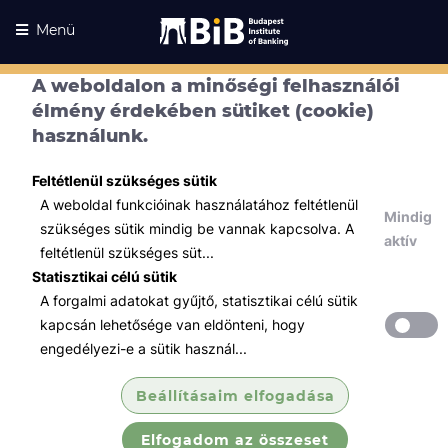
Menü
A weboldalon a minőségi felhasználói
élmény érdekében sütiket (cookie)
használunk.
Feltétlenül szükséges sütik
A weboldal funkcióinak használatához feltétlenül
Mindig
szükséges sütik mindig be vannak kapcsolva. A
aktív
feltétlenül szükséges süt...
Statisztikai célú sütik
A forgalmi adatokat gyűjtő, statisztikai célú sütik
Kurzusaink
Kurzusaink
kapcsán lehetősége van eldönteni, hogy
engedélyezi-e a sütik használ...
Minden témában
Beállításaim elfogadása
Összes
Elfogadom az összeset