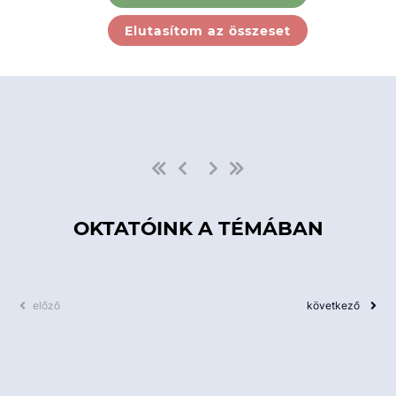
Ebben a kategóriában nincs
Elutasítom az összeset
elérhető kurzus!
OKTATÓINK A TÉMÁBAN
előző
következő