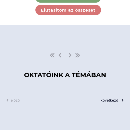
Ebben a kategóriában nincs
Elutasítom az összeset
elérhető kurzus!
OKTATÓINK A TÉMÁBAN
előző
következő