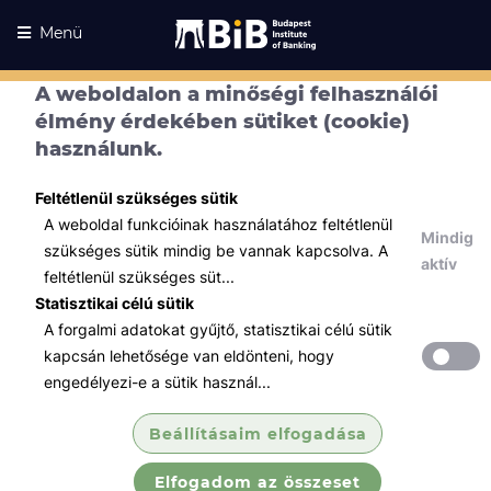
Menü
A weboldalon a minőségi felhasználói
élmény érdekében sütiket (cookie)
használunk.
Feltétlenül szükséges sütik
A weboldal funkcióinak használatához feltétlenül
Mindig
szükséges sütik mindig be vannak kapcsolva. A
aktív
feltétlenül szükséges süt...
Statisztikai célú sütik
A forgalmi adatokat gyűjtő, statisztikai célú sütik
Kurzusaink
Kurzusaink
kapcsán lehetősége van eldönteni, hogy
engedélyezi-e a sütik használ...
Minden témában
Beállításaim elfogadása
Összes
Elfogadom az összeset