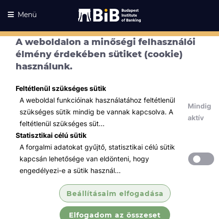
Menü
A weboldalon a minőségi felhasználói
élmény érdekében sütiket (cookie)
használunk.
Feltétlenül szükséges sütik
A weboldal funkcióinak használatához feltétlenül
Mindig
szükséges sütik mindig be vannak kapcsolva. A
aktív
feltétlenül szükséges süt...
Statisztikai célú sütik
A forgalmi adatokat gyűjtő, statisztikai célú sütik
Kurzusaink
Kurzusaink
kapcsán lehetősége van eldönteni, hogy
engedélyezi-e a sütik használ...
Minden témában
Beállításaim elfogadása
Összes
Elfogadom az összeset