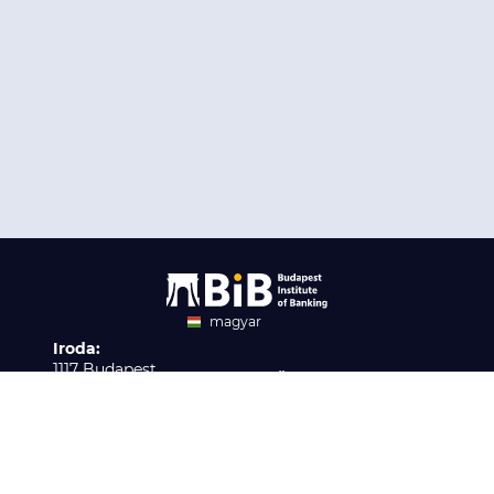
magyar
Iroda:
angol
1117 Budapest,
Ügyfélszolgálat:
Infopark stny. 1. I épület,
H-P 9:00 - 16:00
Nyilvántartási szám:
3. emelet 317. iroda
B/2020/001621
Elérhetőség:
info@bib-edu.hu