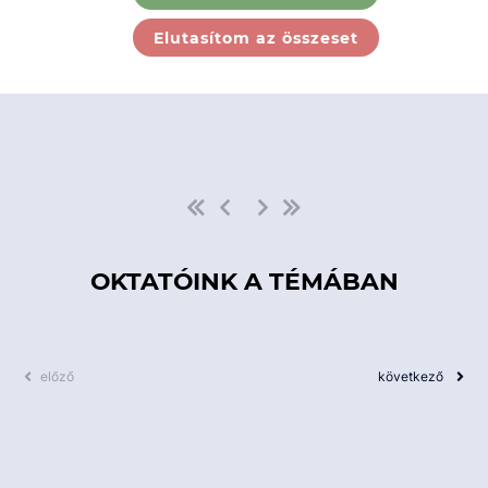
Ebben a kategóriában nincs
Elutasítom az összeset
elérhető kurzus!
OKTATÓINK A TÉMÁBAN
előző
következő