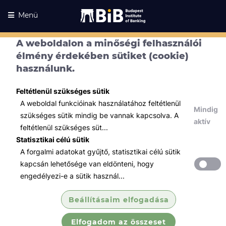
Menü
A weboldalon a minőségi felhasználói
élmény érdekében sütiket (cookie)
használunk.
Feltétlenül szükséges sütik
A weboldal funkcióinak használatához feltétlenül
Mindig
szükséges sütik mindig be vannak kapcsolva. A
aktív
feltétlenül szükséges süt...
Statisztikai célú sütik
A forgalmi adatokat gyűjtő, statisztikai célú sütik
Kurzusaink
Kurzusaink
kapcsán lehetősége van eldönteni, hogy
engedélyezi-e a sütik használ...
Minden témában
Beállításaim elfogadása
Összes
Elfogadom az összeset