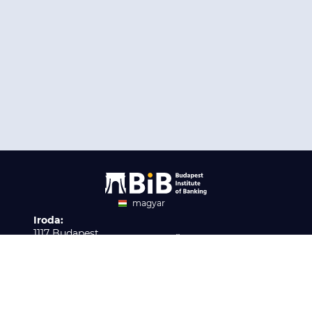
magyar
Iroda:
angol
1117 Budapest,
Ügyfélszolgálat:
Infopark stny. 1. I épület,
H-P 9:00 - 16:00
Nyilvántartási szám:
3. emelet 317. iroda
B/2020/001621
Elérhetőség:
info@bib-edu.hu