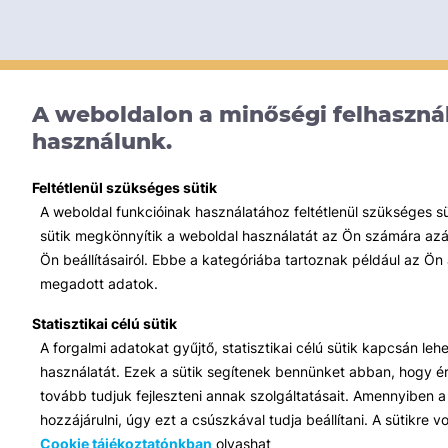
A weboldalon a minőségi felhasznál
használunk.
Feltétlenül szükséges sütik
A weboldal funkcióinak használatához feltétlenül szükséges s
sütik megkönnyítik a weboldal használatát az Ön számára azált
Ön beállításairól. Ebbe a kategóriába tartoznak például az Ön 
megadott adatok.
Statisztikai célú sütik
A forgalmi adatokat gyűjtő, statisztikai célú sütik kapcsán le
használatát. Ezek a sütik segítenek bennünket abban, hogy ért
tovább tudjuk fejleszteni annak szolgáltatásait. Amennyiben a 
hozzájárulni, úgy ezt a csúszkával tudja beállítani. A sütikre
Cookie tájékoztatónkban
olvashat