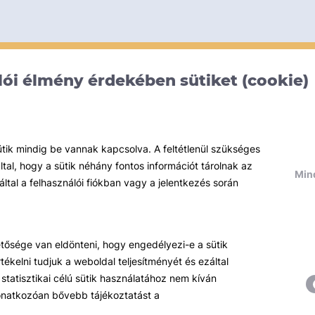
ói élmény érdekében sütiket (cookie)
ütik mindig be vannak kapcsolva. A feltétlenül szükséges
al, hogy a sütik néhány fontos információt tárolnak az
Mind
által a felhasználói fiókban vagy a jelentkezés során
hetősége van eldönteni, hogy engedélyezi-e a sütik
ékelni tudjuk a weboldal teljesítményét és ezáltal
statisztikai célú sütik használatához nem kíván
 vonatkozóan bővebb tájékoztatást a
Témáink
R