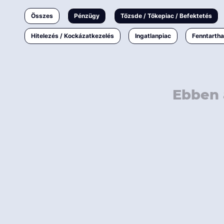
Ingatlanpiac
Összes
Pénzügy
Tőzsde / Tőkepiac / Befektetés
Fenntarthatóság
Hitelezés / Kockázatkezelés
Ingatlanpiac
Fenntarth
Ebben 