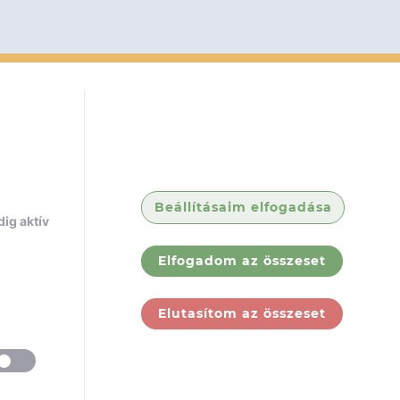
Beállításaim elfogadása
ig aktív
Elfogadom az összeset
Elutasítom az összeset
ólunk
Jogi