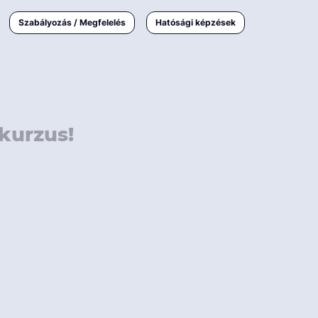
000 Ft
Online
magyar
Szabályozás / Megfelelés
Hatósági képzések
 000 Ft
Workshop
 000 Ft
E-learning
Vizsga / pótvizsga
kurzus!