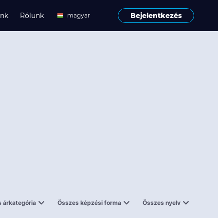
ink
Rólunk
Bejelentkezés
magyar
angol
 árkategória
Összes képzési forma
Összes nyelv
enes
Tantermi
angol