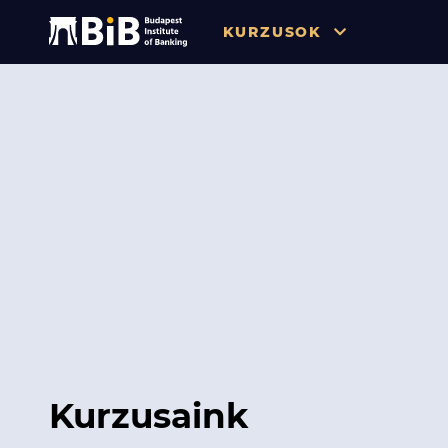
KURZUSOK
Összes
Pénzügy
Tőzsde / Tőkepiac / Befekteté
Soft skill
Menedzsment / Vállalatvezet
IT / Digitalizáció
Szabályozás / Megfelelés
Hatósági Képzések és Vizsgá
Kurzusaink
Hitelezés / Kockázatkezelés