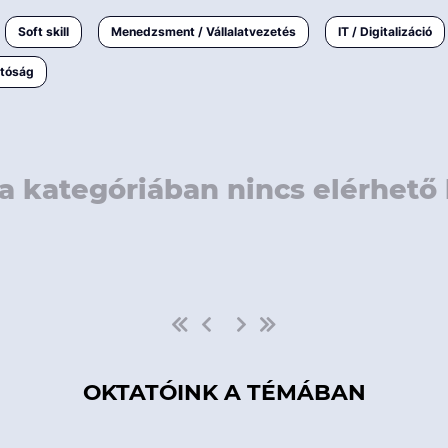
rövidebb
< 50 
Soft skill
Menedzsment / Vállalatvezetés
IT / Digitalizáció
1-3 napos
< 150
atóság
3 napnál
hosszabb
> 150
a kategóriában nincs elérhető 
OKTATÓINK A TÉMÁBAN