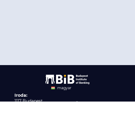
magyar
Iroda:
angol
1117 Budapest,
Ügyfélszolgálat:
Infopark stny. 1. I épület,
H-P 9:00 - 16:00
Nyilvántartási szám:
3. emelet 317. iroda
B/2020/001621
Elérhetőség:
info@bib-edu.hu