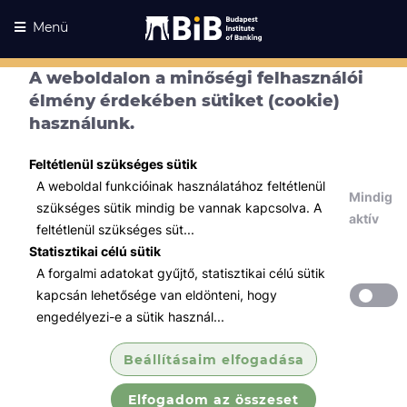
Menü
A weboldalon a minőségi felhasználói
élmény érdekében sütiket (cookie)
használunk.
Feltétlenül szükséges sütik
A weboldal funkcióinak használatához feltétlenül
Mindig
szükséges sütik mindig be vannak kapcsolva. A
aktív
feltétlenül szükséges süt...
Statisztikai célú sütik
A forgalmi adatokat gyűjtő, statisztikai célú sütik
Kurzusaink
Kurzusaink
kapcsán lehetősége van eldönteni, hogy
engedélyezi-e a sütik használ...
Minden témában
Beállításaim elfogadása
Összes
Elfogadom az összeset