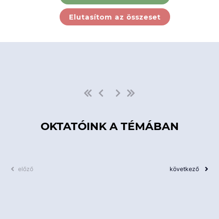
Ebben a kategóriában nincs
Elutasítom az összeset
elérhető kurzus!
OKTATÓINK A TÉMÁBAN
előző
következő