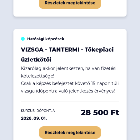
Részletek megtekintése
Hatósági képzések
VIZSGA - TANTERMI - Tőkepiaci
üzletkötői
Kizárólag akkor jelentkezzen, ha van fizetési
kötelezettsége!
Csak a képzés befejeztét követő 15 napon túli
vizsga időpontra való jelentkezés érvényes!
28 500 Ft
KURZUS IDŐPONTJA
2026. 09. 01.
Részletek megtekintése