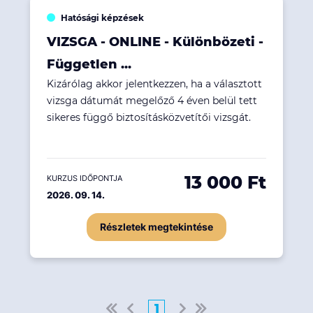
Hatósági képzések
VIZSGA - ONLINE - Különbözeti -
Független ...
Kizárólag akkor jelentkezzen, ha a választott
vizsga dátumát megelőző 4 éven belül tett
sikeres függő biztosításközvetítői vizsgát.
13 000 Ft
KURZUS IDŐPONTJA
2026. 09. 14.
Részletek megtekintése
1