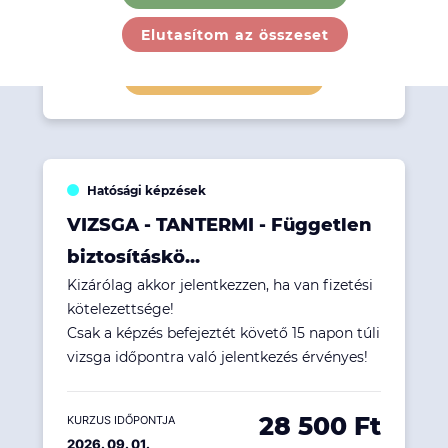
28 500 Ft
KURZUS IDŐPONTJA
2026. 09. 01.
Elutasítom az összeset
Részletek megtekintése
Hatósági képzések
VIZSGA - TANTERMI - Független
biztosításkö...
Kizárólag akkor jelentkezzen, ha van fizetési
kötelezettsége!
Csak a képzés befejeztét követő 15 napon túli
vizsga időpontra való jelentkezés érvényes!
28 500 Ft
KURZUS IDŐPONTJA
2026. 09. 01.