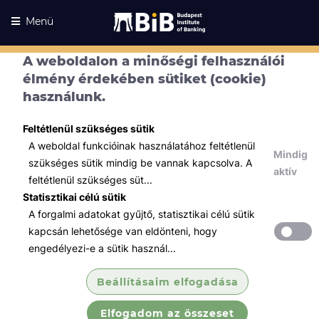
Menü
A weboldalon a minőségi felhasználói
Kurzusaink
élmény érdekében sütiket (cookie)
Kurzusaink
használunk.
Minden témában
Feltétlenül szükséges sütik
Összes
A weboldal funkcióinak használatához feltétlenül
Mindig
Hatósági képzések
szükséges sütik mindig be vannak kapcsolva. A
aktív
feltétlenül szükséges süt...
VIZSGA - TANTERMI - Függő
Statisztikai célú sütik
biztosításközvet...
A forgalmi adatokat gyűjtő, statisztikai célú sütik
Kizárólag akkor jelentkezzen, ha van fizetési
kapcsán lehetősége van eldönteni, hogy
kötelezettsége!
engedélyezi-e a sütik használ...
Csak a képzés befejeztét követő 15 napon túli
vizsga időpontra való jelentkezés érvényes!
Beállításaim elfogadása
Elfogadom az összeset