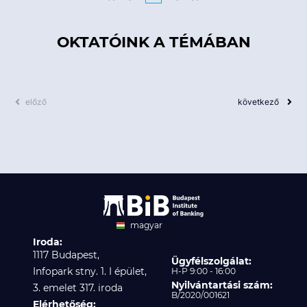
OKTATÓINK A TÉMÁBAN
előző
következő
magyar
Iroda:
angol
1117 Budapest,
Ügyfélszolgálat:
Infopark stny. 1. I épület,
H-P 9:00 - 16:00
Nyilvántartási szám:
3. emelet 317. iroda
B/2020/001621
Elérhetőség: