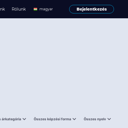
ink
Rólunk
Bejelentkezés
magyar
angol
 árkategória
Összes képzési forma
Összes nyelv
enes
Tantermi
angol