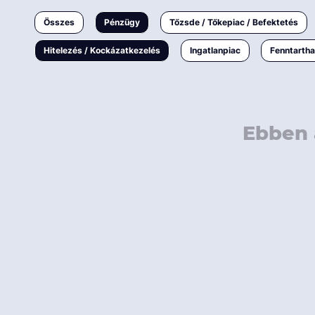
Ingatlanpiac
Összes
Pénzügy
Tőzsde / Tőkepiac / Befektetés
Fenntarthatóság
Hitelezés / Kockázatkezelés
Ingatlanpiac
Fenntarth
Ebben 