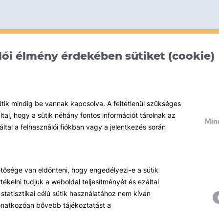
ói élmény érdekében sütiket (cookie)
ütik mindig be vannak kapcsolva. A feltétlenül szükséges
al, hogy a sütik néhány fontos információt tárolnak az
Mind
által a felhasználói fiókban vagy a jelentkezés során
hetősége van eldönteni, hogy engedélyezi-e a sütik
ékelni tudjuk a weboldal teljesítményét és ezáltal
statisztikai célú sütik használatához nem kíván
 vonatkozóan bővebb tájékoztatást a
Témáink
R