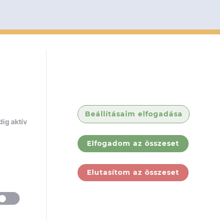
Beállításaim elfogadása
ig aktív
Elfogadom az összeset
Elutasítom az összeset
ólunk
Jogi