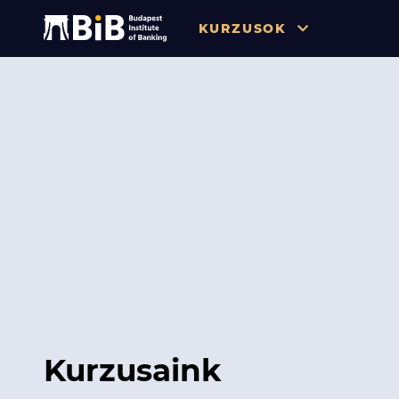
KURZUSOK
Összes
Pénzügy
Tőzsde / Tőkepiac / Befekteté
Soft skill
Menedzsment / Vállalatvezet
IT / Digitalizáció
Szabályozás / Megfelelés
Hatósági Képzések és Vizsgá
Kurzusaink
Hitelezés / Kockázatkezelés