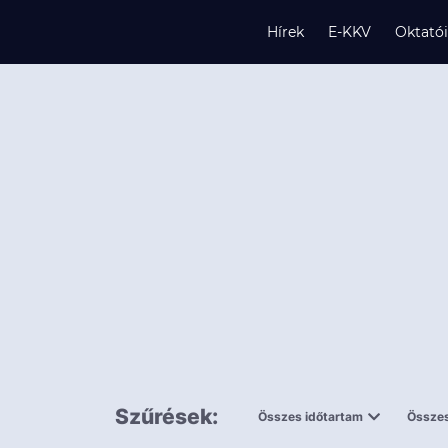
Hírek
E-KKV
Oktató
s
és
k
Szűrések:
Összes időtartam
Összes
0,5 napnál
ingy