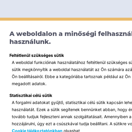
A weboldalon a minőségi felhasznál
használunk.
Feltétlenül szükséges sütik
A weboldal funkcióinak használatához feltétlenül szükséges s
sütik megkönnyítik a weboldal használatát az Ön számára azált
Ön beállításairól. Ebbe a kategóriába tartoznak például az Ön 
megadott adatok.
Statisztikai célú sütik
A forgalmi adatokat gyűjtő, statisztikai célú sütik kapcsán le
használatát. Ezek a sütik segítenek bennünket abban, hogy ért
tovább tudjuk fejleszteni annak szolgáltatásait. Amennyiben a 
hozzájárulni, úgy ezt a csúszkával tudja beállítani. A sütikre
Cookie tájékoztatónkban
olvashat