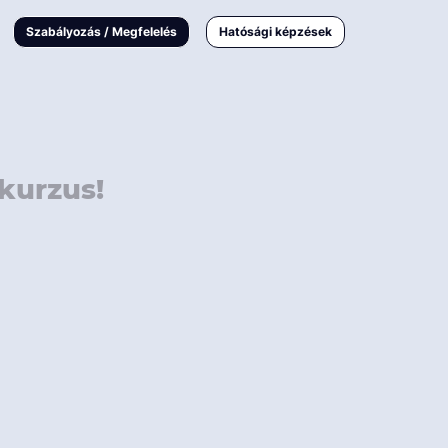
000 Ft
Online
magyar
Szabályozás / Megfelelés
Hatósági képzések
 000 Ft
Workshop
 000 Ft
E-learning
Vizsga / pótvizsga
kurzus!