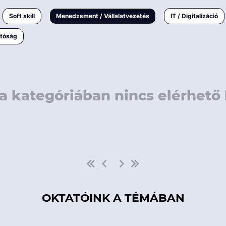
rövidebb
< 50 
Soft skill
Menedzsment / Vállalatvezetés
IT / Digitalizáció
1-3 napos
< 150
atóság
3 napnál
hosszabb
> 150
a kategóriában nincs elérhető 
OKTATÓINK A TÉMÁBAN