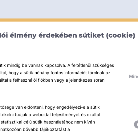
ói élmény érdekében sütiket (cookie)
ütik mindig be vannak kapcsolva. A feltétlenül szükséges
al, hogy a sütik néhány fontos információt tárolnak az
Mind
által a felhasználói fiókban vagy a jelentkezés során
hetősége van eldönteni, hogy engedélyezi-e a sütik
ékelni tudjuk a weboldal teljesítményét és ezáltal
statisztikai célú sütik használatához nem kíván
 vonatkozóan bővebb tájékoztatást a
Témáink
R