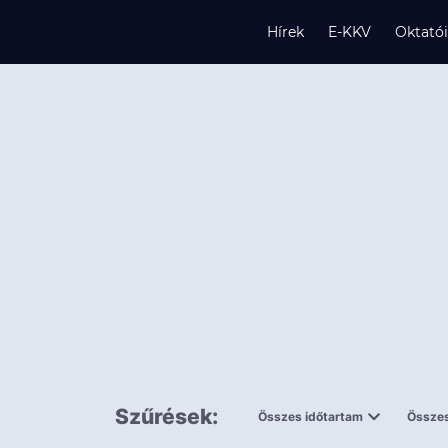
Hírek
E-KKV
Oktató
s
és
k
Szűrések:
Összes időtartam
Összes
0,5 napnál
ingy