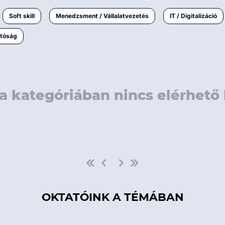
rövidebb
< 50 
Soft skill
Menedzsment / Vállalatvezetés
IT / Digitalizáció
1-3 napos
< 150
atóság
3 napnál
hosszabb
> 150
a kategóriában nincs elérhető 
OKTATÓINK A TÉMÁBAN