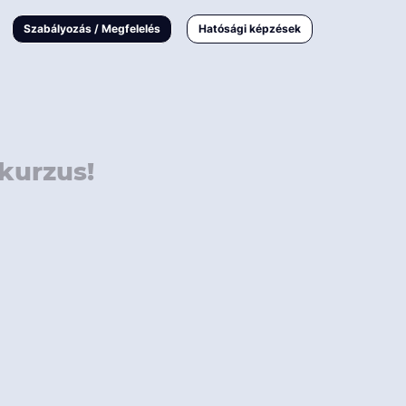
000 Ft
Online
magyar
Szabályozás / Megfelelés
Hatósági képzések
 000 Ft
Workshop
 000 Ft
E-learning
Vizsga / pótvizsga
kurzus!