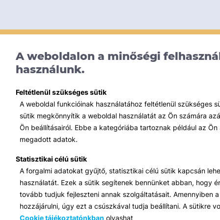
A weboldalon a minőségi felhasznál
használunk.
Feltétlenül szükséges sütik
A weboldal funkcióinak használatához feltétlenül szükséges s
sütik megkönnyítik a weboldal használatát az Ön számára azált
Ön beállításairól. Ebbe a kategóriába tartoznak például az Ön 
megadott adatok.
Statisztikai célú sütik
A forgalmi adatokat gyűjtő, statisztikai célú sütik kapcsán le
használatát. Ezek a sütik segítenek bennünket abban, hogy ért
tovább tudjuk fejleszteni annak szolgáltatásait. Amennyiben a 
hozzájárulni, úgy ezt a csúszkával tudja beállítani. A sütikre
Cookie tájékoztatónkban
olvashat