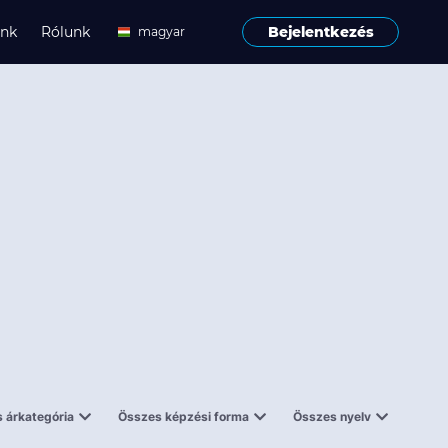
ink
Rólunk
Bejelentkezés
magyar
angol
 árkategória
Összes képzési forma
Összes nyelv
enes
Tantermi
angol