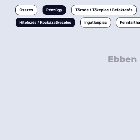
Ingatlanpiac
Összes
Pénzügy
Tőzsde / Tőkepiac / Befektetés
Fenntarthatóság
Hitelezés / Kockázatkezelés
Ingatlanpiac
Fenntarth
Ebben 