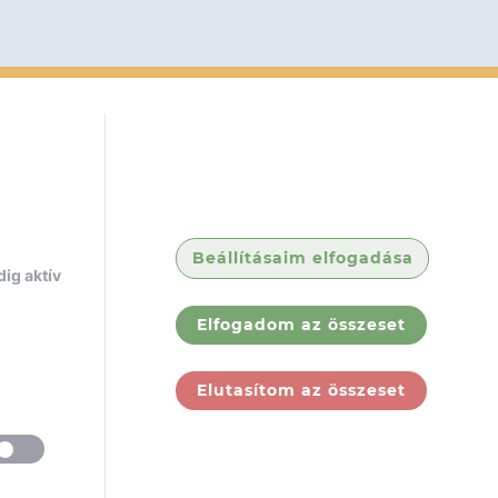
Beállításaim elfogadása
ig aktív
Elfogadom az összeset
Elutasítom az összeset
ólunk
Jogi