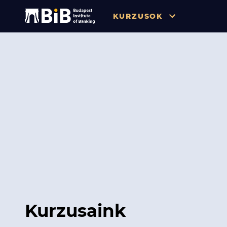
KURZUSOK
Összes
Pénzügy
Tőzsde / Tőkepiac / Befekteté
Soft skill
Menedzsment / Vállalatvezet
IT / Digitalizáció
Szabályozás / Megfelelés
Hatósági Képzések és Vizsgá
Kurzusaink
Hitelezés / Kockázatkezelés