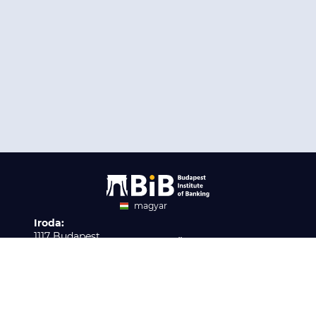
magyar
Iroda:
angol
1117 Budapest,
Ügyfélszolgálat:
Infopark stny. 1. I épület,
H-P 9:00 - 16:00
Nyilvántartási szám:
3. emelet 317. iroda
B/2020/001621
Elérhetőség:
info@bib-edu.hu