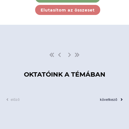
Ebben a kategóriában nincs
Elutasítom az összeset
elérhető kurzus!
OKTATÓINK A TÉMÁBAN
előző
következő