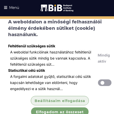
Menü
A weboldalon a minőségi felhasználói
élmény érdekében sütiket (cookie)
használunk.
Feltétlenül szükséges sütik
A weboldal funkcióinak használatához feltétlenül
Mindig
szükséges sütik mindig be vannak kapcsolva. A
aktív
feltétlenül szükséges süt...
Statisztikai célú sütik
A forgalmi adatokat gyűjtő, statisztikai célú sütik
Kurzusaink
Kurzusaink
kapcsán lehetősége van eldönteni, hogy
engedélyezi-e a sütik használ...
Minden témában
Beállításaim elfogadása
Összes
Elfogadom az összeset