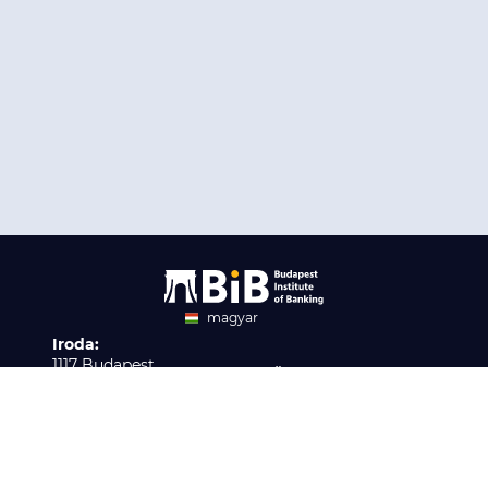
magyar
Iroda:
angol
1117 Budapest,
Ügyfélszolgálat:
Infopark stny. 1. I épület,
H-P 9:00 - 16:00
Nyilvántartási szám:
3. emelet 317. iroda
B/2020/001621
Elérhetőség:
info@bib-edu.hu