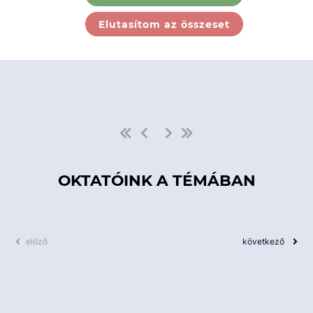
Ebben a kategóriában nincs
Elutasítom az összeset
elérhető kurzus!
OKTATÓINK A TÉMÁBAN
előző
következő