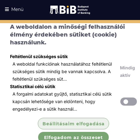
Menü
A weboldalon a minőségi felhasználói
élmény érdekében sütiket (cookie)
használunk.
Feltétlenül szükséges sütik
A weboldal funkcióinak használatához feltétlenül
Mindig
szükséges sütik mindig be vannak kapcsolva. A
aktív
feltétlenül szükséges süt...
Statisztikai célú sütik
A forgalmi adatokat gyűjtő, statisztikai célú sütik
Kurzusaink
Kurzusaink
kapcsán lehetősége van eldönteni, hogy
engedélyezi-e a sütik használ...
Minden témában
Beállításaim elfogadása
Összes
Elfogadom az összeset