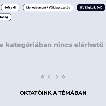
rövidebb
< 50 
Soft skill
Menedzsment / Vállalatvezetés
IT / Digitalizáció
1-3 napos
< 150
atóság
3 napnál
hosszabb
> 150
a kategóriában nincs elérhető 
OKTATÓINK A TÉMÁBAN