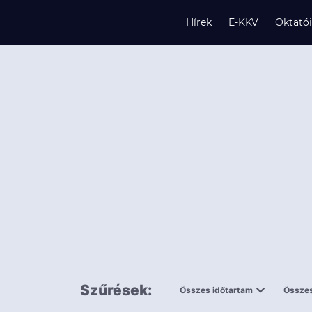
Hírek
E-KKV
Oktató
s
és
k
Szűrések:
Összes időtartam
Összes
0,5 napnál
ingy