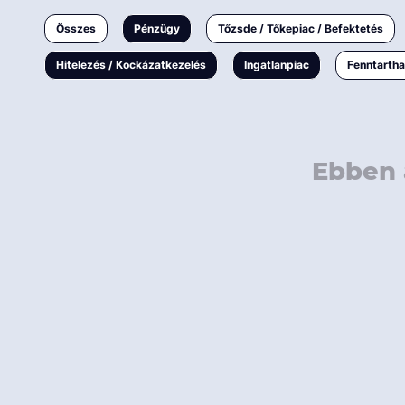
Ingatlanpiac
Összes
Pénzügy
Tőzsde / Tőkepiac / Befektetés
Fenntarthatóság
Hitelezés / Kockázatkezelés
Ingatlanpiac
Fenntarth
Ebben 