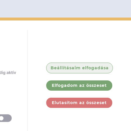
Beállításaim elfogadása
ig aktív
Elfogadom az összeset
Elutasítom az összeset
ólunk
Jogi