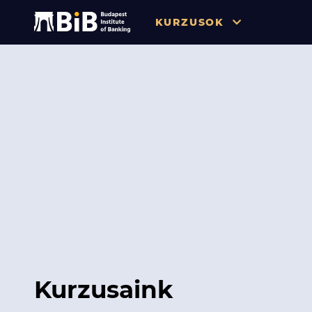
KURZUSOK
Összes
Pénzügy
Tőzsde / Tőkepiac / Befekteté
Soft skill
Menedzsment / Vállalatvezet
IT / Digitalizáció
Szabályozás / Megfelelés
Hatósági Képzések és Vizsgá
Kurzusaink
Hitelezés / Kockázatkezelés