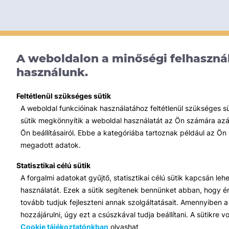
A weboldalon a minőségi felhasznál
használunk.
Feltétlenül szükséges sütik
A weboldal funkcióinak használatához feltétlenül szükséges s
sütik megkönnyítik a weboldal használatát az Ön számára azált
Ön beállításairól. Ebbe a kategóriába tartoznak például az Ön 
megadott adatok.
Statisztikai célú sütik
A forgalmi adatokat gyűjtő, statisztikai célú sütik kapcsán le
használatát. Ezek a sütik segítenek bennünket abban, hogy ért
tovább tudjuk fejleszteni annak szolgáltatásait. Amennyiben a 
hozzájárulni, úgy ezt a csúszkával tudja beállítani. A sütikre
Cookie tájékoztatónkban
olvashat