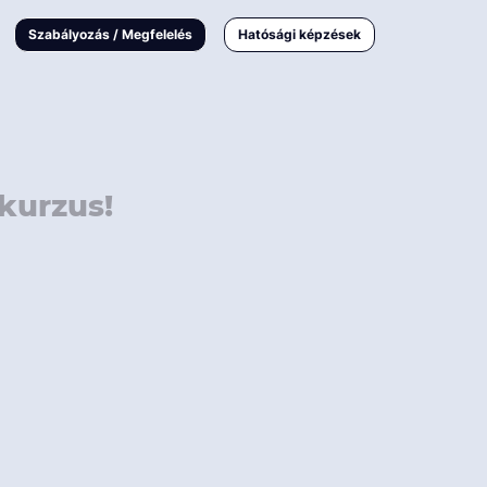
000 Ft
Online
magyar
Szabályozás / Megfelelés
Hatósági képzések
 000 Ft
Workshop
 000 Ft
E-learning
Vizsga / pótvizsga
kurzus!