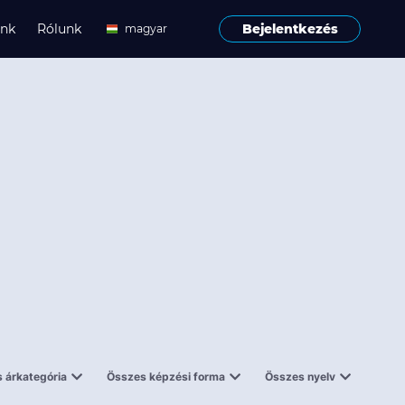
ink
Rólunk
Bejelentkezés
magyar
angol
 árkategória
Összes képzési forma
Összes nyelv
enes
Tantermi
angol