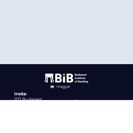
magyar
Iroda:
angol
1117 Budapest,
Ügyfélszolgálat:
Infopark stny. 1. I épület,
H-P 9:00 - 16:00
Nyilvántartási szám:
3. emelet 317. iroda
B/2020/001621
Elérhetőség:
info@bib-edu.hu