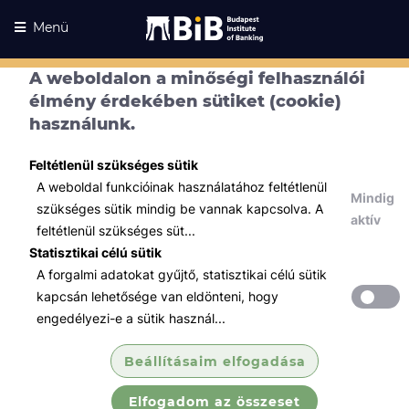
Menü
A weboldalon a minőségi felhasználói
élmény érdekében sütiket (cookie)
használunk.
Feltétlenül szükséges sütik
A weboldal funkcióinak használatához feltétlenül
Mindig
szükséges sütik mindig be vannak kapcsolva. A
aktív
feltétlenül szükséges süt...
Statisztikai célú sütik
A forgalmi adatokat gyűjtő, statisztikai célú sütik
Kurzusaink
Kurzusaink
kapcsán lehetősége van eldönteni, hogy
engedélyezi-e a sütik használ...
Minden témában
Beállításaim elfogadása
Összes
Elfogadom az összeset