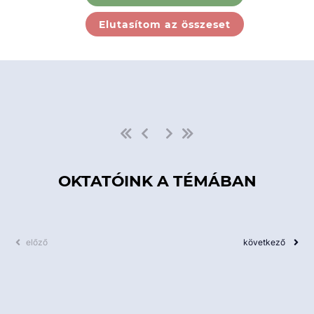
Ebben a kategóriában nincs
Elutasítom az összeset
elérhető kurzus!
OKTATÓINK A TÉMÁBAN
előző
következő