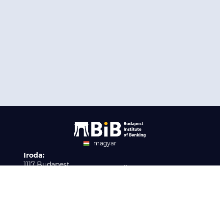
magyar
Iroda:
angol
1117 Budapest,
Ügyfélszolgálat:
Infopark stny. 1. I épület,
H-P 9:00 - 16:00
Nyilvántartási szám:
3. emelet 317. iroda
B/2020/001621
Elérhetőség:
info@bib-edu.hu