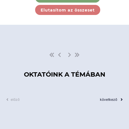
Ebben a kategóriában nincs
Elutasítom az összeset
elérhető kurzus!
OKTATÓINK A TÉMÁBAN
előző
következő