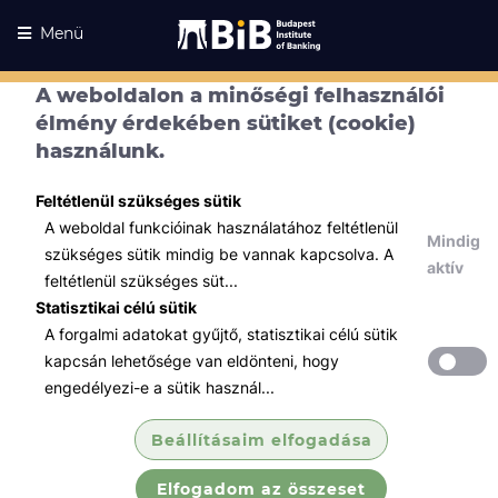
Menü
A weboldalon a minőségi felhasználói
élmény érdekében sütiket (cookie)
használunk.
Feltétlenül szükséges sütik
A weboldal funkcióinak használatához feltétlenül
Mindig
szükséges sütik mindig be vannak kapcsolva. A
aktív
feltétlenül szükséges süt...
Statisztikai célú sütik
A forgalmi adatokat gyűjtő, statisztikai célú sütik
Kurzusaink
Kurzusaink
kapcsán lehetősége van eldönteni, hogy
engedélyezi-e a sütik használ...
Minden témában
Beállításaim elfogadása
Összes
Elfogadom az összeset