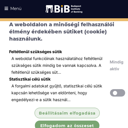
Menü
A weboldalon a minőségi felhasználói
élmény érdekében sütiket (cookie)
használunk.
Feltétlenül szükséges sütik
A weboldal funkcióinak használatához feltétlenül
Mindig
szükséges sütik mindig be vannak kapcsolva. A
aktív
feltétlenül szükséges süt...
Statisztikai célú sütik
A forgalmi adatokat gyűjtő, statisztikai célú sütik
Kurzusaink
Kurzusaink
kapcsán lehetősége van eldönteni, hogy
engedélyezi-e a sütik használ...
Minden témában
Beállításaim elfogadása
Összes
Elfogadom az összeset