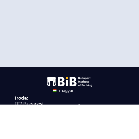
magyar
Iroda:
angol
1117 Budapest,
Ügyfélszolgálat:
Infopark stny. 1. I épület,
H-P 9:00 - 16:00
Nyilvántartási szám:
3. emelet 317. iroda
B/2020/001621
Elérhetőség:
info@bib-edu.hu