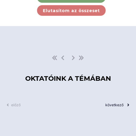
Ebben a kategóriában nincs
Elutasítom az összeset
elérhető kurzus!
OKTATÓINK A TÉMÁBAN
előző
következő