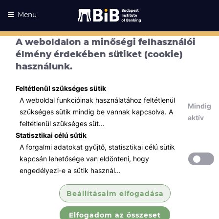
Menü
A weboldalon a minőségi felhasználói
élmény érdekében sütiket (cookie)
használunk.
Feltétlenül szükséges sütik
A weboldal funkcióinak használatához feltétlenül
Mindig
szükséges sütik mindig be vannak kapcsolva. A
aktív
feltétlenül szükséges süt...
Statisztikai célú sütik
A forgalmi adatokat gyűjtő, statisztikai célú sütik
Kurzusaink
Kurzusaink
kapcsán lehetősége van eldönteni, hogy
engedélyezi-e a sütik használ...
Minden témában
Beállításaim elfogadása
Összes
Elfogadom az összeset