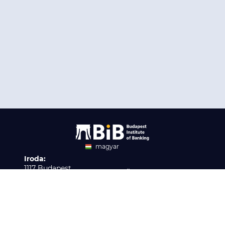
magyar
Iroda:
angol
1117 Budapest,
Ügyfélszolgálat:
Infopark stny. 1. I épület,
H-P 9:00 - 16:00
Nyilvántartási szám:
3. emelet 317. iroda
B/2020/001621
Elérhetőség:
info@bib-edu.hu