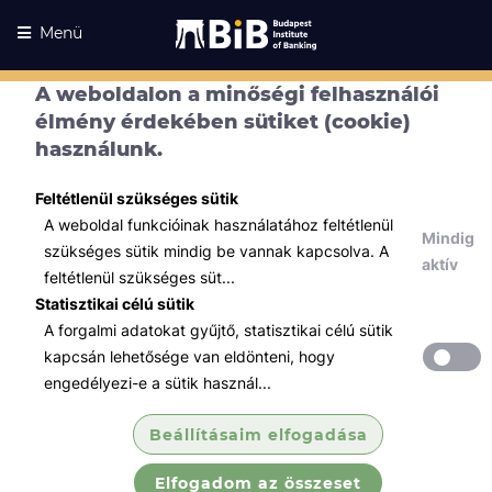
Menü
A weboldalon a minőségi felhasználói
élmény érdekében sütiket (cookie)
használunk.
Feltétlenül szükséges sütik
A weboldal funkcióinak használatához feltétlenül
Mindig
szükséges sütik mindig be vannak kapcsolva. A
aktív
feltétlenül szükséges süt...
Statisztikai célú sütik
A forgalmi adatokat gyűjtő, statisztikai célú sütik
Kurzusaink
Kurzusaink
kapcsán lehetősége van eldönteni, hogy
engedélyezi-e a sütik használ...
Minden témában
Beállításaim elfogadása
Összes
Elfogadom az összeset