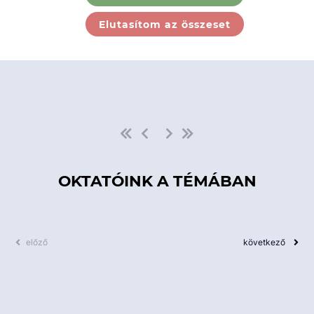
Ebben a kategóriában nincs
Elutasítom az összeset
elérhető kurzus!
OKTATÓINK A TÉMÁBAN
előző
következő