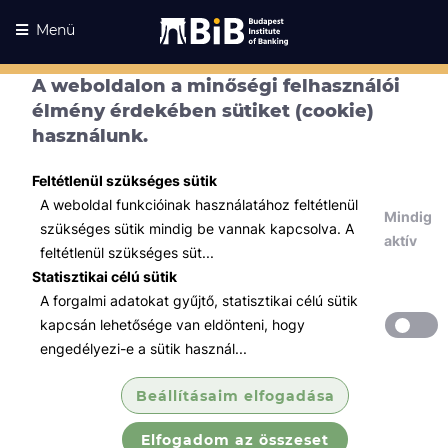
Menü
A weboldalon a minőségi felhasználói
élmény érdekében sütiket (cookie)
használunk.
Feltétlenül szükséges sütik
A weboldal funkcióinak használatához feltétlenül
Mindig
szükséges sütik mindig be vannak kapcsolva. A
aktív
feltétlenül szükséges süt...
Statisztikai célú sütik
A forgalmi adatokat gyűjtő, statisztikai célú sütik
Kurzusaink
Kurzusaink
kapcsán lehetősége van eldönteni, hogy
engedélyezi-e a sütik használ...
Minden témában
Beállításaim elfogadása
Összes
Elfogadom az összeset