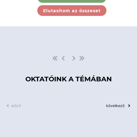
Ebben a kategóriában nincs
Elutasítom az összeset
elérhető kurzus!
OKTATÓINK A TÉMÁBAN
előző
következő