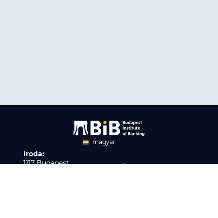
magyar
Iroda:
angol
1117 Budapest,
Ügyfélszolgálat:
Infopark stny. 1. I épület,
H-P 9:00 - 16:00
Nyilvántartási szám:
3. emelet 317. iroda
B/2020/001621
Elérhetőség:
info@bib-edu.hu