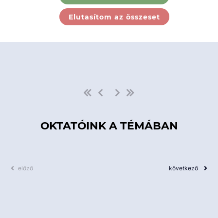
Ebben a kategóriában nincs
Elutasítom az összeset
elérhető kurzus!
OKTATÓINK A TÉMÁBAN
előző
következő