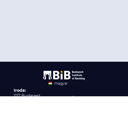
magyar
Iroda:
angol
1117 Budapest,
Ügyfélszolgálat:
Infopark stny. 1. I épület,
H-P 9:00 - 16:00
Nyilvántartási szám:
3. emelet 317. iroda
B/2020/001621
Elérhetőség:
info@bib-edu.hu