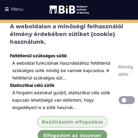
Menü
A weboldalon a minőségi felhasználói
élmény érdekében sütiket (cookie)
használunk.
Feltétlenül szükséges sütik
A weboldal funkcióinak használatához feltétlenül
Mindig
szükséges sütik mindig be vannak kapcsolva. A
aktív
feltétlenül szükséges süt...
Statisztikai célú sütik
A forgalmi adatokat gyűjtő, statisztikai célú sütik
Kurzusaink
Kurzusaink
kapcsán lehetősége van eldönteni, hogy
engedélyezi-e a sütik használ...
Minden témában
Beállításaim elfogadása
Összes
Elfogadom az összeset