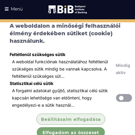
Menü
A weboldalon a minőségi felhasználói
élmény érdekében sütiket (cookie)
használunk.
Feltétlenül szükséges sütik
A weboldal funkcióinak használatához feltétlenül
Mindig
szükséges sütik mindig be vannak kapcsolva. A
aktív
feltétlenül szükséges süt...
Statisztikai célú sütik
A forgalmi adatokat gyűjtő, statisztikai célú sütik
Kurzusaink
Kurzusaink
kapcsán lehetősége van eldönteni, hogy
engedélyezi-e a sütik használ...
Minden témában
Beállításaim elfogadása
Összes
Elfogadom az összeset