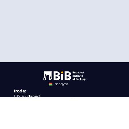
magyar
Iroda:
angol
1117 Budapest,
Ügyfélszolgálat:
Infopark stny. 1. I épület,
H-P 9:00 - 16:00
Nyilvántartási szám:
3. emelet 317. iroda
B/2020/001621
Elérhetőség:
info@bib-edu.hu