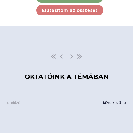
Ebben a kategóriában nincs
Elutasítom az összeset
elérhető kurzus!
OKTATÓINK A TÉMÁBAN
előző
következő