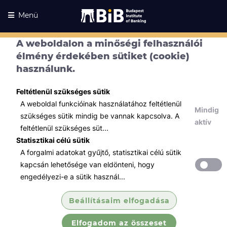
Menü
A weboldalon a minőségi felhasználói
élmény érdekében sütiket (cookie)
használunk.
Feltétlenül szükséges sütik
A weboldal funkcióinak használatához feltétlenül
Mindig
szükséges sütik mindig be vannak kapcsolva. A
aktív
feltétlenül szükséges süt...
Statisztikai célú sütik
A forgalmi adatokat gyűjtő, statisztikai célú sütik
Kurzusaink
Kurzusaink
kapcsán lehetősége van eldönteni, hogy
engedélyezi-e a sütik használ...
Minden témában
Beállításaim elfogadása
Összes
Elfogadom az összeset