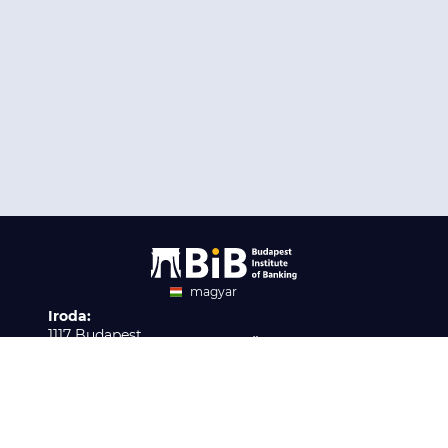
magyar
Iroda:
angol
1117 Budapest,
Ügyfélszolgálat:
Infopark stny. 1. I épület,
H-P 9:00 - 16:00
Nyilvántartási szám:
3. emelet 317. iroda
B/2020/001621
Elérhetőség:
info@bib-edu.hu