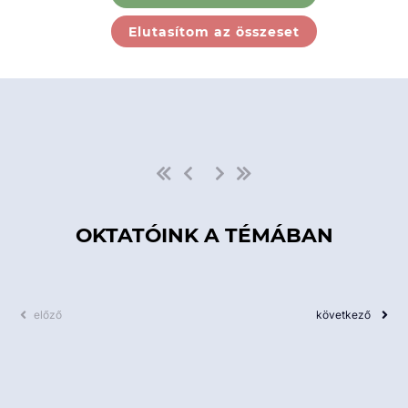
Ebben a kategóriában nincs
Elutasítom az összeset
elérhető kurzus!
OKTATÓINK A TÉMÁBAN
előző
következő