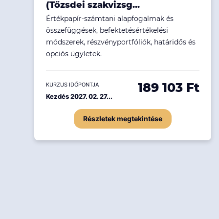
(Tőzsdei szakvizsg...
Értékpapír-számtani alapfogalmak és
összefüggések, befektetésértékelési
módszerek, részvényportfóliók, határidős és
opciós ügyletek.
189 103 Ft
KURZUS IDŐPONTJA
Kezdés 2027. 02. 27...
Részletek megtekintése