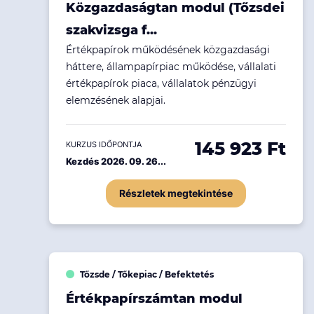
Közgazdaságtan modul (Tőzsdei
Ingatlanpiac
szakvizsga f...
Fenntarthatóság
Értékpapírok működésének közgazdasági
háttere, állampapírpiac működése, vállalati
értékpapírok piaca, vállalatok pénzügyi
elemzésének alapjai.
145 923 Ft
KURZUS IDŐPONTJA
Kezdés 2026. 09. 26...
Részletek megtekintése
Tőzsde / Tőkepiac / Befektetés
Értékpapírszámtan modul