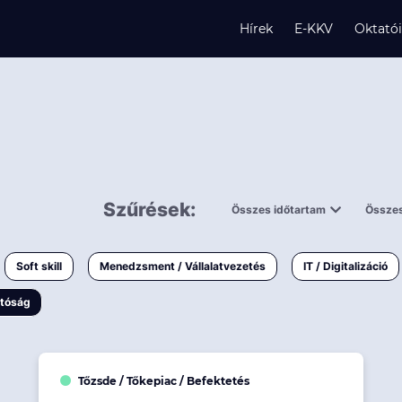
Hírek
E-KKV
Oktató
s
Szűrések:
Összes időtartam
Összes
és
0,5 napnál
ingy
rövidebb
< 50 
Soft skill
Menedzsment / Vállalatvezetés
IT / Digitalizáció
1-3 napos
< 150
atóság
3 napnál
hosszabb
> 150
k
Tőzsde / Tőkepiac / Befektetés