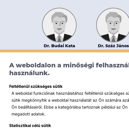
Dr. Budai Kata
Dr. Száz János
Gárdos Mosonyi Tomori
Budapesti Corvinu
Ügyvédi Iroda
Egyetem
A weboldalon a minőségi felhasznál
használunk.
Feltétlenül szükséges sütik
A weboldal funkcióinak használatához feltétlenül szükséges s
sütik megkönnyítik a weboldal használatát az Ön számára azált
Ön beállításairól. Ebbe a kategóriába tartoznak például az Ön 
megadott adatok.
Statisztikai célú sütik