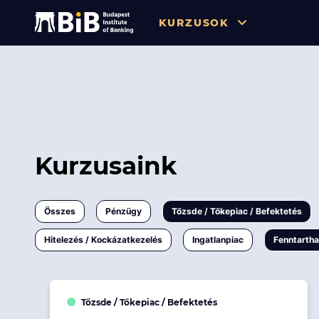
KURZUSOK
Összes
Pénzügy
Tőzsde / Tőkepiac / Befekteté
Soft skill
Kurzusaink
Menedzsment / Vállalatvezet
IT / Digitalizáció
Összes
Pénzügy
Tőzsde / Tőkepiac / Befektetés
Szabályozás / Megfelelés
Hitelezés / Kockázatkezelés
Ingatlanpiac
Fenntarth
Hatósági Képzések és Vizsgá
Hitelezés / Kockázatkezelés
Tőzsde / Tőkepiac / Befektetés