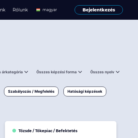
ink
Rólunk
Bejelentkezés
magyar
angol
 árkategória
Összes képzési forma
Összes nyelv
enes
Tantermi
angol
000 Ft
Online
magyar
Szabályozás / Megfelelés
Hatósági képzések
 000 Ft
Workshop
 000 Ft
E-learning
Vizsga / pótvizsga
Tőzsde / Tőkepiac / Befektetés