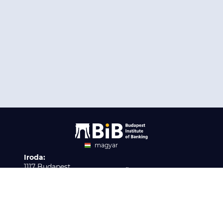
magyar
Iroda:
angol
1117 Budapest,
Ügyfélszolgálat:
Infopark stny. 1. I épület,
H-P 9:00 - 16:00
Nyilvántartási szám:
3. emelet 317. iroda
B/2020/001621
Elérhetőség:
info@bib-edu.hu