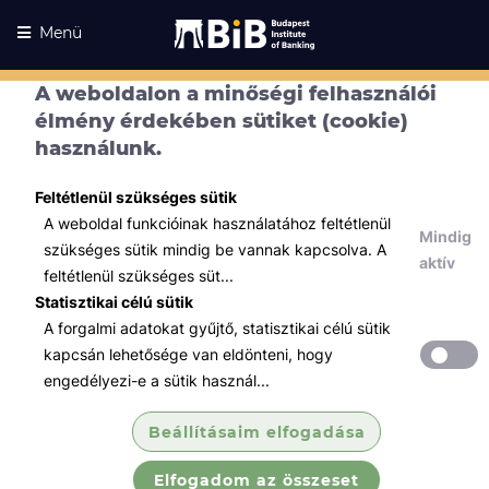
Menü
A weboldalon a minőségi felhasználói
élmény érdekében sütiket (cookie)
használunk.
Feltétlenül szükséges sütik
A weboldal funkcióinak használatához feltétlenül
Mindig
szükséges sütik mindig be vannak kapcsolva. A
aktív
feltétlenül szükséges süt...
Statisztikai célú sütik
A forgalmi adatokat gyűjtő, statisztikai célú sütik
Kurzusaink
Kurzusaink
kapcsán lehetősége van eldönteni, hogy
engedélyezi-e a sütik használ...
Minden témában
Beállításaim elfogadása
Összes
Elfogadom az összeset