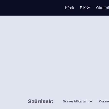
Hírek
E-KKV
Oktató
s
és
k
Szűrések:
Összes időtartam
Összes
0,5 napnál
ingy