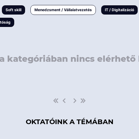
rövidebb
< 50 
Soft skill
Menedzsment / Vállalatvezetés
IT / Digitalizáció
1-3 napos
< 150
atóság
3 napnál
hosszabb
> 150
a kategóriában nincs elérhető 
OKTATÓINK A TÉMÁBAN