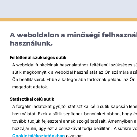
A weboldalon a minőségi felhasznál
használunk.
Feltétlenül szükséges sütik
A weboldal funkcióinak használatához feltétlenül szükséges s
sütik megkönnyítik a weboldal használatát az Ön számára azált
Ön beállításairól. Ebbe a kategóriába tartoznak például az Ön 
megadott adatok.
Statisztikai célú sütik
A forgalmi adatokat gyűjtő, statisztikai célú sütik kapcsán le
használatát. Ezek a sütik segítenek bennünket abban, hogy ért
tovább tudjuk fejleszteni annak szolgáltatásait. Amennyiben a 
hozzájárulni, úgy ezt a csúszkával tudja beállítani. A sütikre
Cookie tájékoztatónkban
olvashat