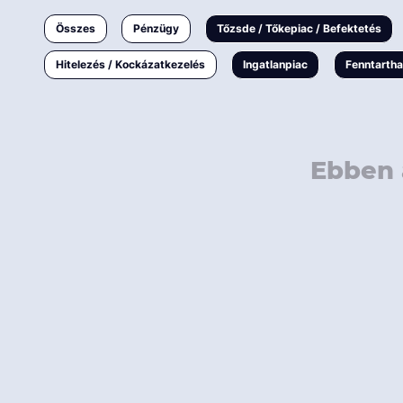
Ingatlanpiac
Összes
Pénzügy
Tőzsde / Tőkepiac / Befektetés
Fenntarthatóság
Hitelezés / Kockázatkezelés
Ingatlanpiac
Fenntarth
Ebben 