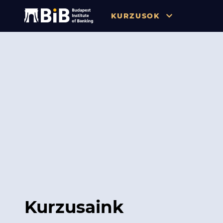
KURZUSOK
Összes
Pénzügy
Tőzsde / Tőkepiac / Befekteté
Soft skill
Menedzsment / Vállalatvezet
IT / Digitalizáció
Szabályozás / Megfelelés
Hatósági Képzések és Vizsgá
Kurzusaink
Hitelezés / Kockázatkezelés