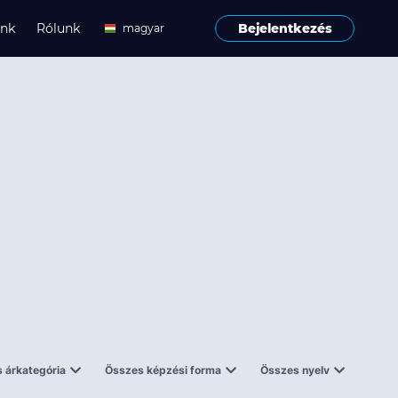
ink
Rólunk
Bejelentkezés
magyar
angol
 árkategória
Összes képzési forma
Összes nyelv
enes
Tantermi
angol