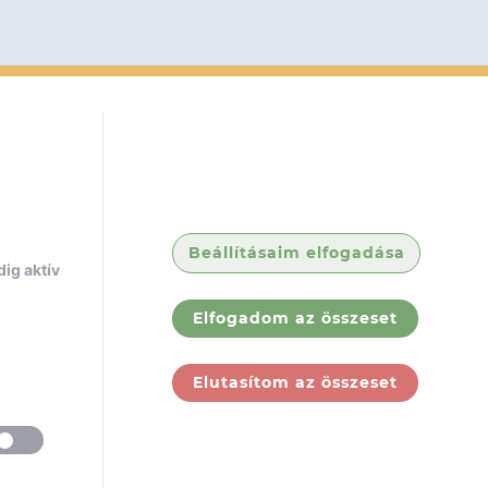
Beállításaim elfogadása
ig aktív
Elfogadom az összeset
Elutasítom az összeset
ólunk
Jogi