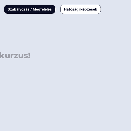
000 Ft
Online
magyar
Szabályozás / Megfelelés
Hatósági képzések
 000 Ft
Workshop
 000 Ft
E-learning
Vizsga / pótvizsga
kurzus!