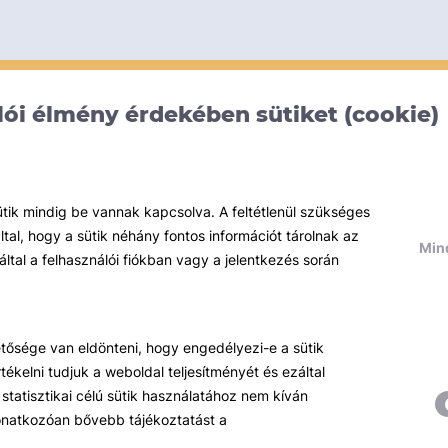
ói élmény érdekében sütiket (cookie)
ütik mindig be vannak kapcsolva. A feltétlenül szükséges
al, hogy a sütik néhány fontos információt tárolnak az
Mind
által a felhasználói fiókban vagy a jelentkezés során
hetősége van eldönteni, hogy engedélyezi-e a sütik
ékelni tudjuk a weboldal teljesítményét és ezáltal
statisztikai célú sütik használatához nem kíván
 vonatkozóan bővebb tájékoztatást a
Témáink
R