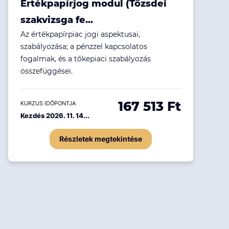
Értékpapírjog modul (Tőzsdei
szakvizsga fe...
Az értékpapírpiac jogi aspektusai,
szabályozása; a pénzzel kapcsolatos
fogalmak, és a tőkepiaci szabályozás
összefüggései.
167 513 Ft
KURZUS IDŐPONTJA
Kezdés 2026. 11. 14...
Részletek megtekintése