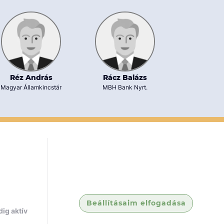
Réz András
Rácz Balázs
Dr. Szabó 
Magyar Államkincstár
MBH Bank Nyrt.
Gárdos Mosony
Ügyvédi I
Beállításaim elfogadása
ig aktív