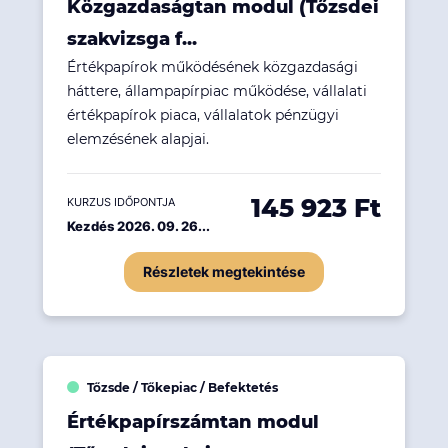
Közgazdaságtan modul (Tőzsdei
szakvizsga f...
Értékpapírok működésének közgazdasági
háttere, állampapírpiac működése, vállalati
értékpapírok piaca, vállalatok pénzügyi
elemzésének alapjai.
145 923 Ft
KURZUS IDŐPONTJA
Kezdés 2026. 09. 26...
Részletek megtekintése
Tőzsde / Tőkepiac / Befektetés
Értékpapírszámtan modul