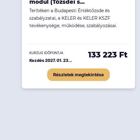
modul (Tőzsdei s...
Terítéken a Budapesti Értéktőzsde és
szabályzatai, a KELER és KELER KSZF
tevékenysége, működése, szabályozásai.
133 223 Ft
KURZUS IDŐPONTJA
Kezdés 2027. 01. 23...
Részletek megtekintése