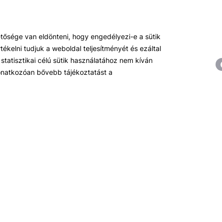
Témáink
R
hetősége van eldönteni, hogy engedélyezi-e a sütik
Pénzügy
Hí
ékelni tudjuk a weboldal teljesítményét és ezáltal
Tőzsde / Tőkepiac / Befektetés
R
statisztikai célú sütik használatához nem kíván
Soft skill
Ok
 vonatkozóan bővebb tájékoztatást a
Menedzsment / Vállalatvezetés
Be
IT / Digitalizáció
Szabályozás / Megfelelés
Hatósági képzések
Hitelezés / Kockázatkezelés
Ingatlanpiac
Fenntarthatóság