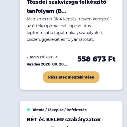
Tőzsdei szakvizsga felkészítő
Ingatlanpiac
tanfolyam (B...
Fenntarthatóság
Megismertetjük 4 képzési részen keresztül
az értékpapírpiaccal kapcsolatos
legfontosabb fogalmakat, szabályokat,
összefüggéseket és folyamatokat.
558 673 Ft
KURZUS IDŐPONTJA
Kezdés 2026. 09. 26...
Részletek megtekintése
Tőzsde / Tőkepiac / Befektetés
BÉT és KELER szabályzatok