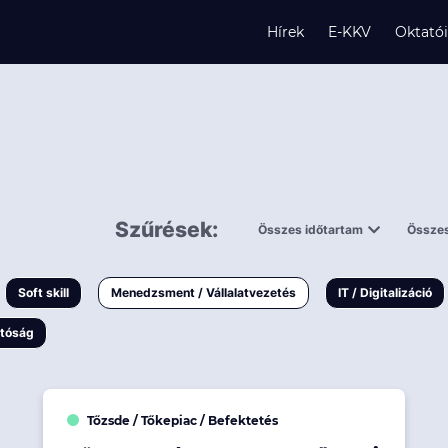
Hírek
E-KKV
Oktató
s
Szűrések:
Összes időtartam
Összes
és
0,5 napnál
ingy
rövidebb
< 50 
Soft skill
Menedzsment / Vállalatvezetés
IT / Digitalizáció
1-3 napos
< 150
atóság
3 napnál
hosszabb
> 150
k
Tőzsde / Tőkepiac / Befektetés