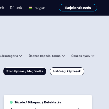
ink
Rólunk
Bejelentkezés
magyar
angol
 árkategória
Összes képzési forma
Összes nyelv
enes
Tantermi
angol
000 Ft
Online
magyar
Szabályozás / Megfelelés
Hatósági képzések
 000 Ft
Workshop
 000 Ft
E-learning
Vizsga / pótvizsga
Tőzsde / Tőkepiac / Befektetés