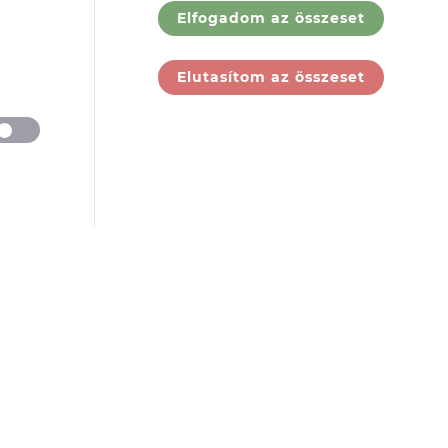
Elfogadom az összeset
ólunk
Jogi
Elutasítom az összeset
dokumentumok
rek
ólunk
GY.I.K.
tatóink
ÁSZF
jelentkezés
Adatkezelési
tájékoztató
Felhasználási
feltételek
Társaság adatai
Panaszbejelentés
Cookie Tájékoztató