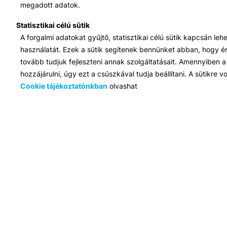
megadott adatok.
Statisztikai célú sütik
A forgalmi adatokat gyűjtő, statisztikai célú sütik kapcsán le
használatát. Ezek a sütik segítenek bennünket abban, hogy ért
Iroda:
tovább tudjuk fejleszteni annak szolgáltatásait. Amennyiben a 
1117 Budapest, Infopark stny. 1. I épület, 3. emelet 317. iroda
hozzájárulni, úgy ezt a csúszkával tudja beállítani. A sütikre
Elérhetőség:
info@bib-edu.hu
Cookie tájékoztatónkban
olvashat
Ügyfélszolgálat:
H-P 9:00 - 16:00
Nyilvántartási szám:
B/2020/001621
Felnőttképzési engedély száma:
E/2020/000263
BKF Fenntartó Kft., © 2017 - 2021 Minden jog fenntartva.