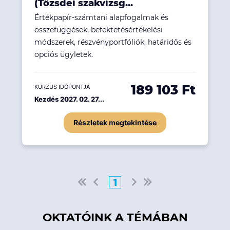
(Tőzsdei szakvizsg...
Értékpapír-számtani alapfogalmak és
összefüggések, befektetésértékelési
módszerek, részvényportfóliók, határidős és
opciós ügyletek.
189 103 Ft
KURZUS IDŐPONTJA
Kezdés 2027. 02. 27...
Részletek megtekintése
1
OKTATÓINK A TÉMÁBAN