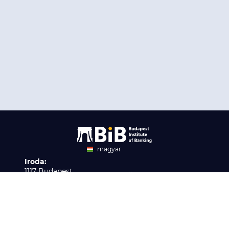
magyar
Iroda:
angol
1117 Budapest,
Ügyfélszolgálat:
Infopark stny. 1. I épület,
H-P 9:00 - 16:00
Nyilvántartási szám:
3. emelet 317. iroda
B/2020/001621
Elérhetőség:
info@bib-edu.hu