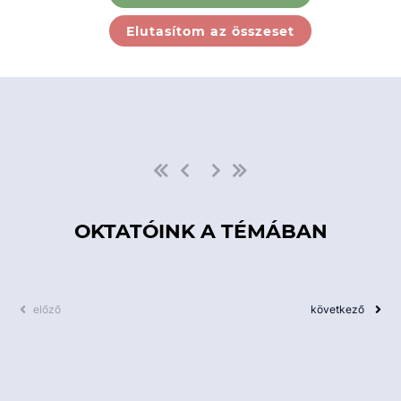
Ebben a kategóriában nincs
Elutasítom az összeset
elérhető kurzus!
OKTATÓINK A TÉMÁBAN
előző
következő