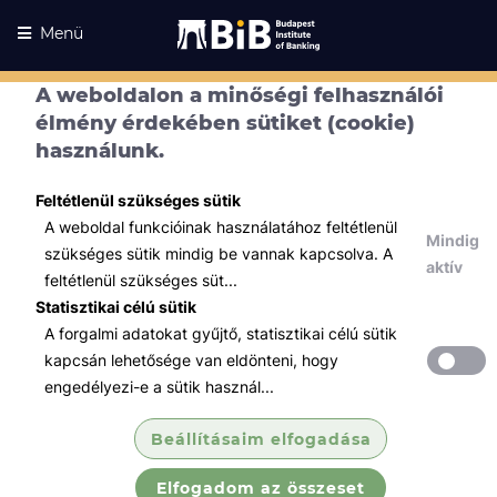
Menü
A weboldalon a minőségi felhasználói
élmény érdekében sütiket (cookie)
használunk.
Feltétlenül szükséges sütik
A weboldal funkcióinak használatához feltétlenül
Mindig
szükséges sütik mindig be vannak kapcsolva. A
aktív
feltétlenül szükséges süt...
Statisztikai célú sütik
A forgalmi adatokat gyűjtő, statisztikai célú sütik
Kurzusaink
Kurzusaink
kapcsán lehetősége van eldönteni, hogy
engedélyezi-e a sütik használ...
Minden témában
Beállításaim elfogadása
Összes
Elfogadom az összeset