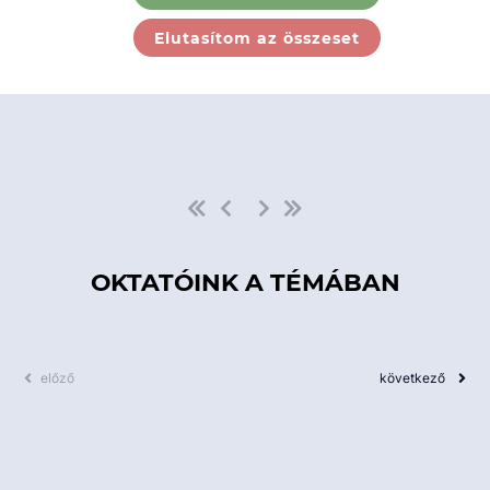
Ebben a kategóriában nincs
Elutasítom az összeset
elérhető kurzus!
OKTATÓINK A TÉMÁBAN
előző
következő