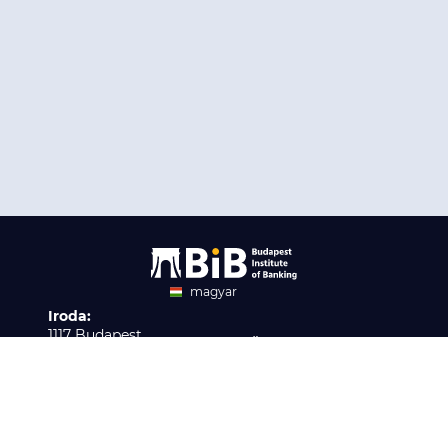
magyar
Iroda:
angol
1117 Budapest,
Ügyfélszolgálat:
Infopark stny. 1. I épület,
H-P 9:00 - 16:00
Nyilvántartási szám:
3. emelet 317. iroda
B/2020/001621
Elérhetőség:
info@bib-edu.hu