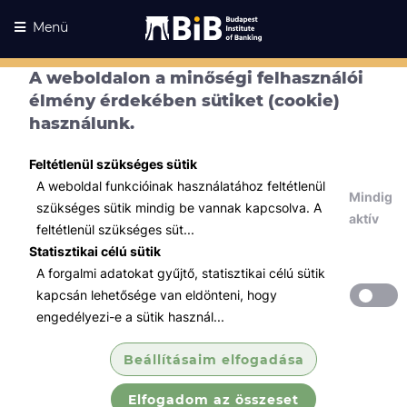
Menü
A weboldalon a minőségi felhasználói
élmény érdekében sütiket (cookie)
használunk.
Feltétlenül szükséges sütik
A weboldal funkcióinak használatához feltétlenül
Mindig
szükséges sütik mindig be vannak kapcsolva. A
aktív
feltétlenül szükséges süt...
Statisztikai célú sütik
A forgalmi adatokat gyűjtő, statisztikai célú sütik
Kurzusaink
Kurzusaink
kapcsán lehetősége van eldönteni, hogy
engedélyezi-e a sütik használ...
Minden témában
Beállításaim elfogadása
Összes
Elfogadom az összeset