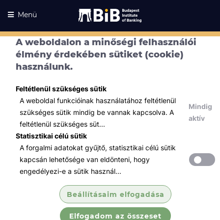
Menü
A weboldalon a minőségi felhasználói
élmény érdekében sütiket (cookie)
használunk.
Feltétlenül szükséges sütik
A weboldal funkcióinak használatához feltétlenül
Mindig
szükséges sütik mindig be vannak kapcsolva. A
aktív
feltétlenül szükséges süt...
Statisztikai célú sütik
A forgalmi adatokat gyűjtő, statisztikai célú sütik
Kurzusaink
Kurzusaink
kapcsán lehetősége van eldönteni, hogy
engedélyezi-e a sütik használ...
Minden témában
Beállításaim elfogadása
Összes
Elfogadom az összeset