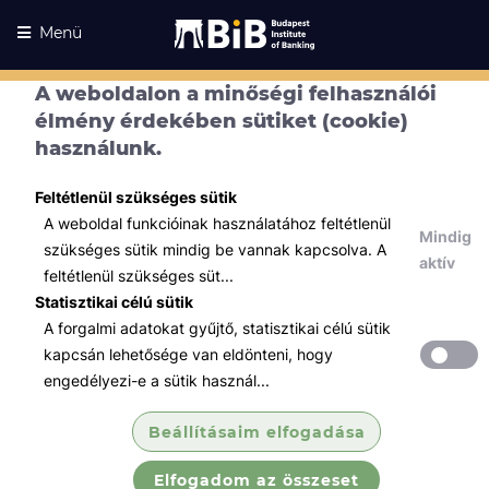
Menü
A weboldalon a minőségi felhasználói
élmény érdekében sütiket (cookie)
használunk.
Feltétlenül szükséges sütik
A weboldal funkcióinak használatához feltétlenül
Mindig
szükséges sütik mindig be vannak kapcsolva. A
aktív
feltétlenül szükséges süt...
Statisztikai célú sütik
A forgalmi adatokat gyűjtő, statisztikai célú sütik
Kurzusaink
Kurzusaink
kapcsán lehetősége van eldönteni, hogy
engedélyezi-e a sütik használ...
Minden témában
Beállításaim elfogadása
Összes
Elfogadom az összeset