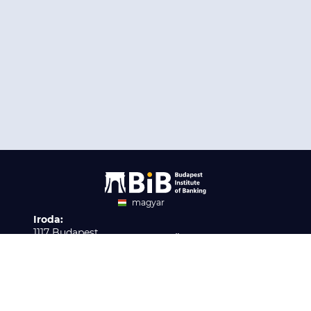
magyar
Iroda:
angol
1117 Budapest,
Ügyfélszolgálat:
Infopark stny. 1. I épület,
H-P 9:00 - 16:00
Nyilvántartási szám:
3. emelet 317. iroda
B/2020/001621
Elérhetőség:
info@bib-edu.hu