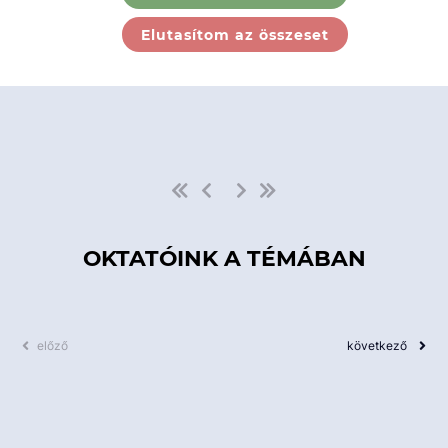
Ebben a kategóriában nincs
Elutasítom az összeset
elérhető kurzus!
OKTATÓINK A TÉMÁBAN
előző
következő