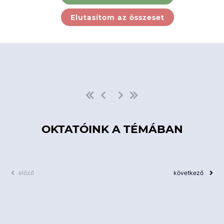
Ebben a kategóriában nincs
Elutasítom az összeset
elérhető kurzus!
OKTATÓINK A TÉMÁBAN
előző
következő