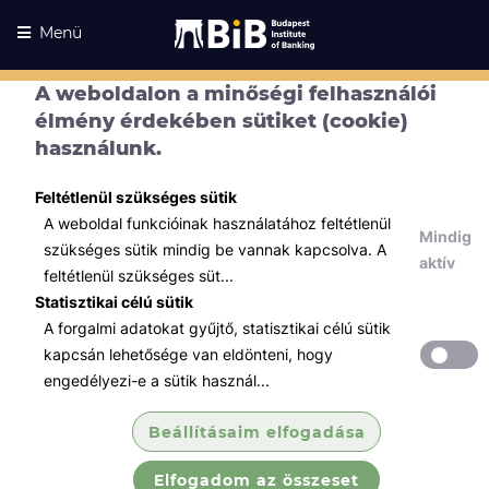
Menü
A weboldalon a minőségi felhasználói
élmény érdekében sütiket (cookie)
használunk.
Feltétlenül szükséges sütik
A weboldal funkcióinak használatához feltétlenül
Mindig
szükséges sütik mindig be vannak kapcsolva. A
aktív
feltétlenül szükséges süt...
Statisztikai célú sütik
A forgalmi adatokat gyűjtő, statisztikai célú sütik
Kurzusaink
Kurzusaink
kapcsán lehetősége van eldönteni, hogy
engedélyezi-e a sütik használ...
Minden témában
Beállításaim elfogadása
Összes
Elfogadom az összeset