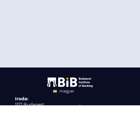
magyar
Iroda:
angol
1117 Budapest,
Ügyfélszolgálat:
Infopark stny. 1. I épület,
H-P 9:00 - 16:00
Nyilvántartási szám:
3. emelet 317. iroda
B/2020/001621
Elérhetőség:
info@bib-edu.hu