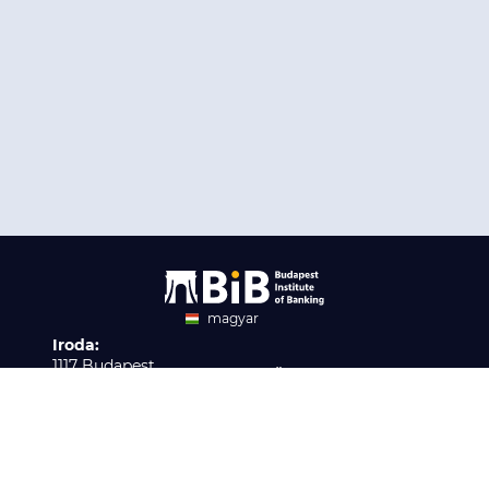
magyar
Iroda:
angol
1117 Budapest,
Ügyfélszolgálat:
Infopark stny. 1. I épület,
H-P 9:00 - 16:00
Nyilvántartási szám:
3. emelet 317. iroda
B/2020/001621
Elérhetőség:
info@bib-edu.hu