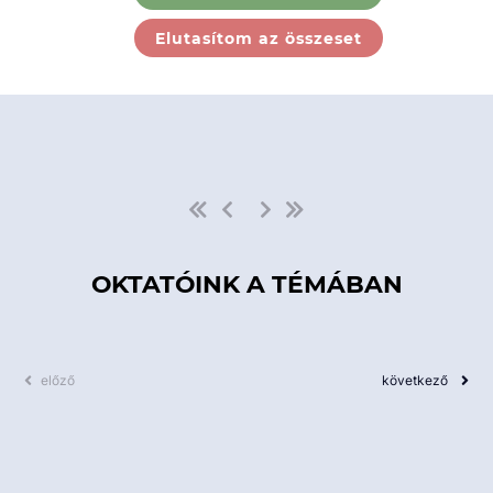
Ebben a kategóriában nincs
Elutasítom az összeset
elérhető kurzus!
OKTATÓINK A TÉMÁBAN
előző
következő