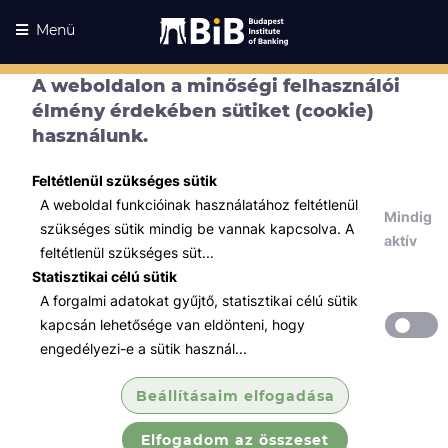
Menü
A weboldalon a minőségi felhasználói
élmény érdekében sütiket (cookie)
használunk.
Feltétlenül szükséges sütik
A weboldal funkcióinak használatához feltétlenül
Mindig
szükséges sütik mindig be vannak kapcsolva. A
aktív
feltétlenül szükséges süt...
Statisztikai célú sütik
A forgalmi adatokat gyűjtő, statisztikai célú sütik
Kurzusaink
Kurzusaink
kapcsán lehetősége van eldönteni, hogy
engedélyezi-e a sütik használ...
Minden témában
Beállításaim elfogadása
Összes
Elfogadom az összeset