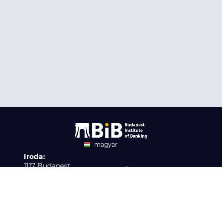
magyar
Iroda:
angol
1117 Budapest,
Ügyfélszolgálat:
Infopark stny. 1. I épület,
H-P 9:00 - 16:00
Nyilvántartási szám:
3. emelet 317. iroda
B/2020/001621
Elérhetőség:
info@bib-edu.hu