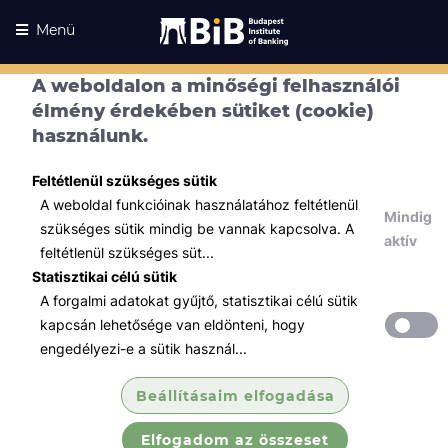
Menü
A weboldalon a minőségi felhasználói
élmény érdekében sütiket (cookie)
használunk.
Feltétlenül szükséges sütik
A weboldal funkcióinak használatához feltétlenül
Mindig
szükséges sütik mindig be vannak kapcsolva. A
aktív
feltétlenül szükséges süt...
Statisztikai célú sütik
A forgalmi adatokat gyűjtő, statisztikai célú sütik
Kurzusaink
Kurzusaink
kapcsán lehetősége van eldönteni, hogy
engedélyezi-e a sütik használ...
Minden témában
Beállításaim elfogadása
Összes
Elfogadom az összeset