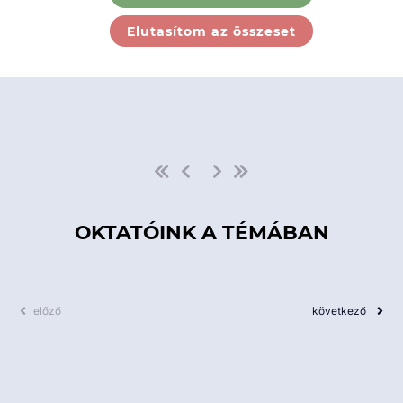
Ebben a kategóriában nincs
Elutasítom az összeset
elérhető kurzus!
OKTATÓINK A TÉMÁBAN
előző
következő