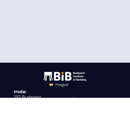
magyar
Iroda:
angol
1117 Budapest,
Ügyfélszolgálat:
Infopark stny. 1. I épület,
H-P 9:00 - 16:00
Nyilvántartási szám:
3. emelet 317. iroda
B/2020/001621
Elérhetőség:
info@bib-edu.hu