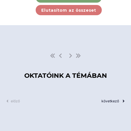
Ebben a kategóriában nincs
Elutasítom az összeset
elérhető kurzus!
OKTATÓINK A TÉMÁBAN
előző
következő