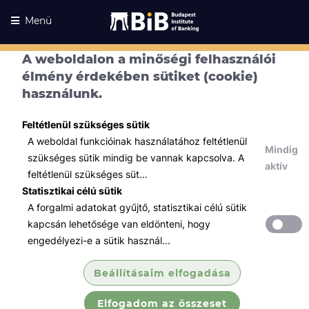
Menü
A weboldalon a minőségi felhasználói
élmény érdekében sütiket (cookie)
használunk.
Feltétlenül szükséges sütik
A weboldal funkcióinak használatához feltétlenül
Mindig
szükséges sütik mindig be vannak kapcsolva. A
aktív
feltétlenül szükséges süt...
Statisztikai célú sütik
A forgalmi adatokat gyűjtő, statisztikai célú sütik
Kurzusaink
Kurzusaink
kapcsán lehetősége van eldönteni, hogy
engedélyezi-e a sütik használ...
Minden témában
Beállításaim elfogadása
Összes
Elfogadom az összeset