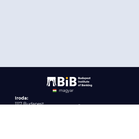
magyar
Iroda:
angol
1117 Budapest,
Ügyfélszolgálat:
Infopark stny. 1. I épület,
H-P 9:00 - 16:00
Nyilvántartási szám:
3. emelet 317. iroda
B/2020/001621
Elérhetőség:
info@bib-edu.hu