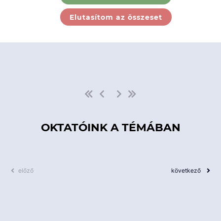
Ebben a kategóriában nincs
Elutasítom az összeset
elérhető kurzus!
OKTATÓINK A TÉMÁBAN
előző
következő