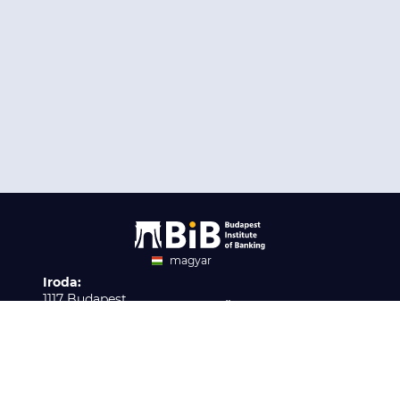
magyar
Iroda:
angol
1117 Budapest,
Ügyfélszolgálat:
Infopark stny. 1. I épület,
H-P 9:00 - 16:00
Nyilvántartási szám:
3. emelet 317. iroda
B/2020/001621
Elérhetőség:
info@bib-edu.hu