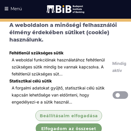
Menü
A weboldalon a minőségi felhasználói
élmény érdekében sütiket (cookie)
használunk.
Feltétlenül szükséges sütik
A weboldal funkcióinak használatához feltétlenül
Mindig
szükséges sütik mindig be vannak kapcsolva. A
aktív
feltétlenül szükséges süt...
Statisztikai célú sütik
A forgalmi adatokat gyűjtő, statisztikai célú sütik
Kurzusaink
Kurzusaink
kapcsán lehetősége van eldönteni, hogy
engedélyezi-e a sütik használ...
Minden témában
Beállításaim elfogadása
Összes
Elfogadom az összeset