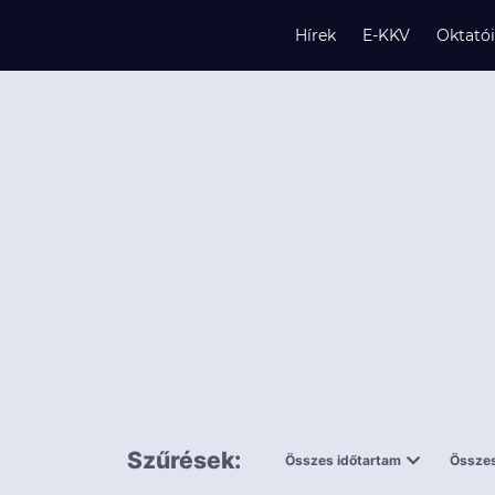
Hírek
E-KKV
Oktató
s
és
k
Szűrések:
Összes időtartam
Összes
0,5 napnál
ingy