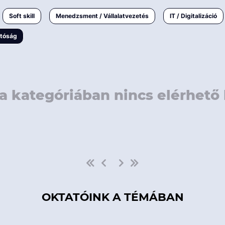
rövidebb
< 50 
Soft skill
Menedzsment / Vállalatvezetés
IT / Digitalizáció
1-3 napos
< 150
atóság
3 napnál
hosszabb
> 150
a kategóriában nincs elérhető 
OKTATÓINK A TÉMÁBAN