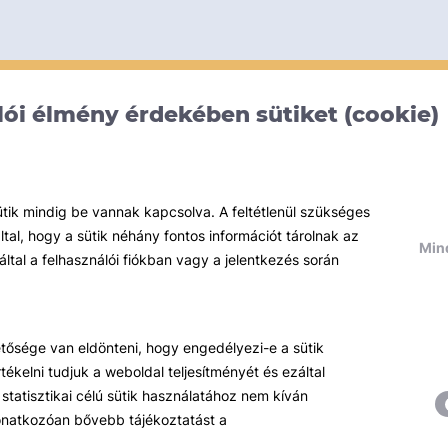
ói élmény érdekében sütiket (cookie)
ütik mindig be vannak kapcsolva. A feltétlenül szükséges
al, hogy a sütik néhány fontos információt tárolnak az
Mind
által a felhasználói fiókban vagy a jelentkezés során
hetősége van eldönteni, hogy engedélyezi-e a sütik
ékelni tudjuk a weboldal teljesítményét és ezáltal
statisztikai célú sütik használatához nem kíván
 vonatkozóan bővebb tájékoztatást a
Témáink
R