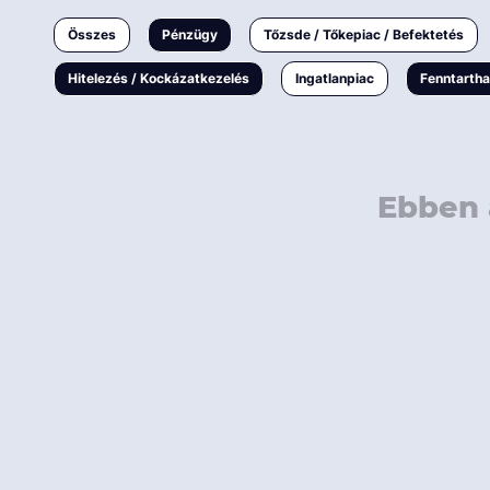
Ingatlanpiac
Összes
Pénzügy
Tőzsde / Tőkepiac / Befektetés
Fenntarthatóság
Hitelezés / Kockázatkezelés
Ingatlanpiac
Fenntarth
Ebben 