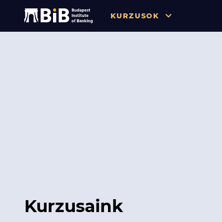
KURZUSOK
Összes
Pénzügy
Tőzsde / Tőkepiac / Befekteté
Soft skill
Menedzsment / Vállalatvezet
IT / Digitalizáció
Szabályozás / Megfelelés
Hatósági Képzések és Vizsgá
Kurzusaink
Hitelezés / Kockázatkezelés