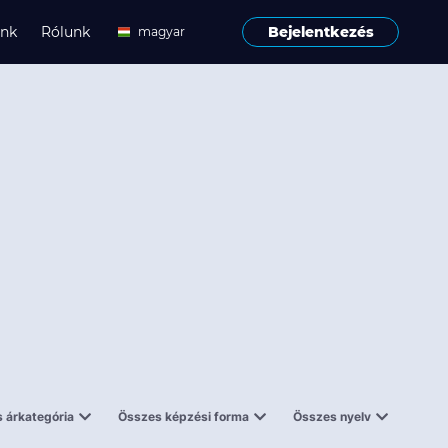
ink
Rólunk
Bejelentkezés
magyar
angol
 árkategória
Összes képzési forma
Összes nyelv
enes
Tantermi
angol