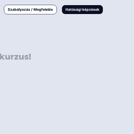
000 Ft
Online
magyar
Szabályozás / Megfelelés
Hatósági képzések
 000 Ft
Workshop
 000 Ft
E-learning
Vizsga / pótvizsga
kurzus!