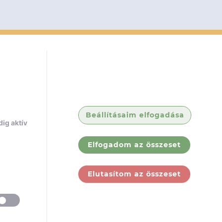
Beállításaim elfogadása
ig aktív
Elfogadom az összeset
Elutasítom az összeset
ólunk
Jogi