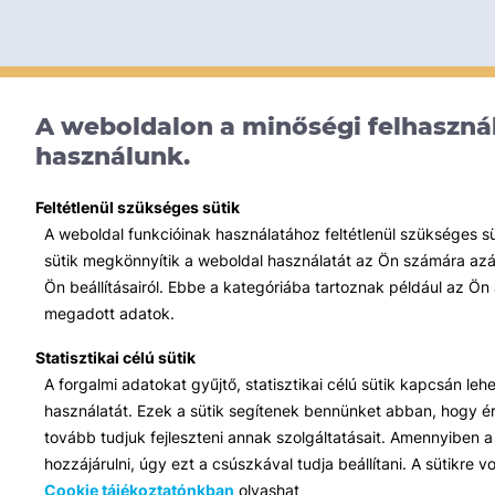
A weboldalon a minőségi felhasznál
használunk.
Feltétlenül szükséges sütik
A weboldal funkcióinak használatához feltétlenül szükséges s
sütik megkönnyítik a weboldal használatát az Ön számára azált
Ön beállításairól. Ebbe a kategóriába tartoznak például az Ön 
megadott adatok.
Statisztikai célú sütik
A forgalmi adatokat gyűjtő, statisztikai célú sütik kapcsán le
használatát. Ezek a sütik segítenek bennünket abban, hogy ért
tovább tudjuk fejleszteni annak szolgáltatásait. Amennyiben a 
hozzájárulni, úgy ezt a csúszkával tudja beállítani. A sütikre
Cookie tájékoztatónkban
olvashat