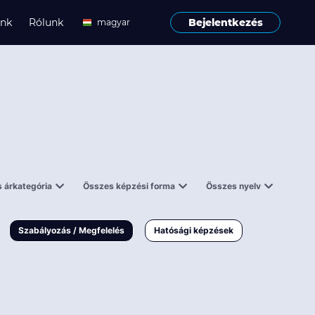
ink
Rólunk
Bejelentkezés
magyar
angol
 árkategória
Összes képzési forma
Összes nyelv
enes
Tantermi
angol
000 Ft
Online
magyar
Szabályozás / Megfelelés
Hatósági képzések
 000 Ft
Workshop
 000 Ft
E-learning
Vizsga / pótvizsga