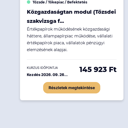
Tőzsde / Tőkepiac / Befektetés
Ingatlanpiac
Közgazdaságtan modul (Tőzsdei
Fenntarthatóság
szakvizsga f...
Értékpapírok működésének közgazdasági
háttere, állampapírpiac működése, vállalati
értékpapírok piaca, vállalatok pénzügyi
elemzésének alapjai.
145 923 Ft
KURZUS IDŐPONTJA
Kezdés 2026. 09. 26...
Részletek megtekintése