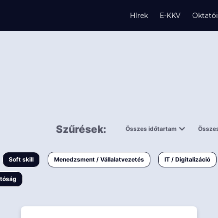
Hírek
E-KKV
Oktató
s
és
Szűrések:
Összes időtartam
Összes
0,5 napnál
ingy
rövidebb
< 50 
Soft skill
Menedzsment / Vállalatvezetés
IT / Digitalizáció
1-3 napos
< 150
atóság
3 napnál
k
hosszabb
> 150