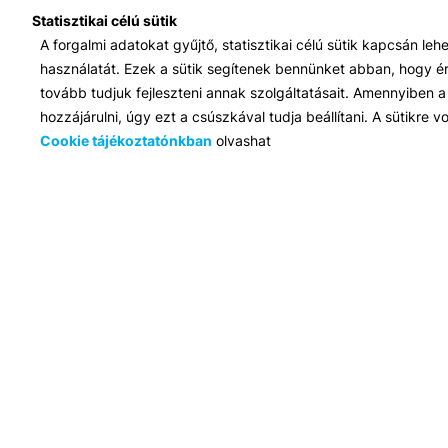
Statisztikai célú sütik
A forgalmi adatokat gyűjtő, statisztikai célú sütik kapcsán le
használatát. Ezek a sütik segítenek bennünket abban, hogy ért
tovább tudjuk fejleszteni annak szolgáltatásait. Amennyiben a 
hozzájárulni, úgy ezt a csúszkával tudja beállítani. A sütikre
Cookie tájékoztatónkban
olvashat
Iroda:
1117 Budapest, Infopark stny. 1. I épület, 3. emelet 317. iroda
Elérhetőség:
info@bib-edu.hu
Ügyfélszolgálat:
H-P 9:00 - 16:00
Nyilvántartási szám:
B/2020/001621
Felnőttképzési engedély száma:
E/2020/000263
BKF Fenntartó Kft., © 2017 - 2021 Minden jog fenntartva.