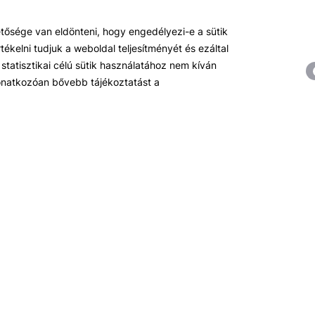
hetősége van eldönteni, hogy engedélyezi-e a sütik
ékelni tudjuk a weboldal teljesítményét és ezáltal
statisztikai célú sütik használatához nem kíván
Témáink
R
 vonatkozóan bővebb tájékoztatást a
Pénzügy
Hí
Tőzsde / Tőkepiac / Befektetés
R
Soft skill
Ok
Menedzsment / Vállalatvezetés
Be
IT / Digitalizáció
Szabályozás / Megfelelés
Hatósági képzések
Hitelezés / Kockázatkezelés
Ingatlanpiac
Fenntarthatóság