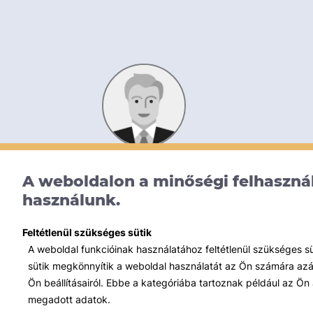
Dr. Budai Kata
Gárdos Mosonyi Tomori
A weboldalon a minőségi felhasznál
Ügyvédi Iroda
használunk.
Feltétlenül szükséges sütik
A weboldal funkcióinak használatához feltétlenül szükséges s
sütik megkönnyítik a weboldal használatát az Ön számára azált
Ön beállításairól. Ebbe a kategóriába tartoznak például az Ön 
megadott adatok.