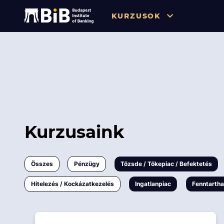
KURZUSOK
Összes
Pénzügy
Tőzsde / Tőkepiac / Befekteté
Soft skill
Kurzusaink
Menedzsment / Vállalatvezet
IT / Digitalizáció
Összes
Pénzügy
Tőzsde / Tőkepiac / Befektetés
Szabályozás / Megfelelés
Hitelezés / Kockázatkezelés
Ingatlanpiac
Fenntarth
Hatósági Képzések és Vizsgá
Hitelezés / Kockázatkezelés