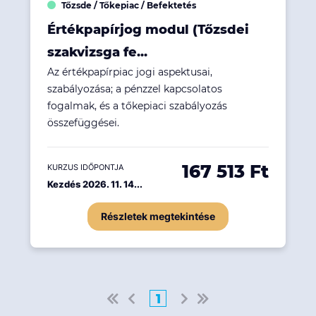
Tőzsde / Tőkepiac / Befektetés
Értékpapírjog modul (Tőzsdei
szakvizsga fe...
Az értékpapírpiac jogi aspektusai,
szabályozása; a pénzzel kapcsolatos
fogalmak, és a tőkepiaci szabályozás
összefüggései.
167 513 Ft
KURZUS IDŐPONTJA
Kezdés 2026. 11. 14...
Részletek megtekintése
1