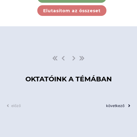
Ebben a kategóriában nincs
Elutasítom az összeset
elérhető kurzus!
OKTATÓINK A TÉMÁBAN
előző
következő