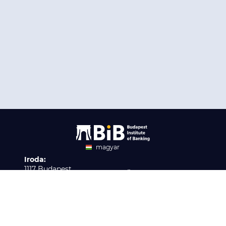
magyar
Iroda:
angol
1117 Budapest,
Ügyfélszolgálat:
Infopark stny. 1. I épület,
H-P 9:00 - 16:00
Nyilvántartási szám:
3. emelet 317. iroda
B/2020/001621
Elérhetőség:
info@bib-edu.hu