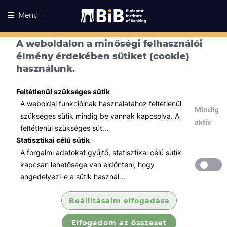
Menü
A weboldalon a minőségi felhasználói
élmény érdekében sütiket (cookie)
használunk.
Feltétlenül szükséges sütik
A weboldal funkcióinak használatához feltétlenül
Mindig
szükséges sütik mindig be vannak kapcsolva. A
aktív
feltétlenül szükséges süt...
Statisztikai célú sütik
A forgalmi adatokat gyűjtő, statisztikai célú sütik
Kurzusaink
Kurzusaink
kapcsán lehetősége van eldönteni, hogy
engedélyezi-e a sütik használ...
Minden témában
Beállításaim elfogadása
Összes
Elfogadom az összeset