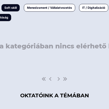
rövidebb
< 50 
Soft skill
Menedzsment / Vállalatvezetés
IT / Digitalizáció
1-3 napos
< 150
atóság
3 napnál
hosszabb
> 150
a kategóriában nincs elérhető 
OKTATÓINK A TÉMÁBAN