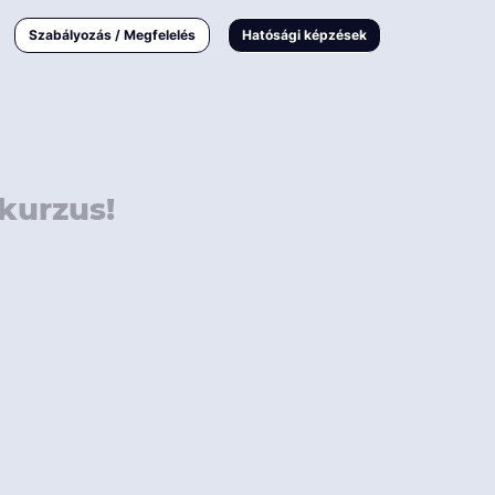
000 Ft
Online
magyar
Szabályozás / Megfelelés
Hatósági képzések
 000 Ft
Workshop
 000 Ft
E-learning
Vizsga / pótvizsga
kurzus!