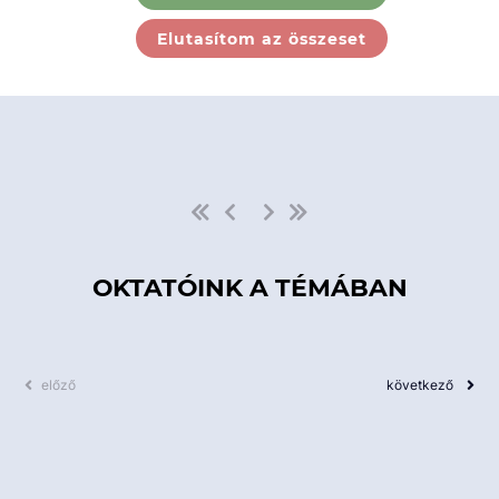
Ebben a kategóriában nincs
Elutasítom az összeset
elérhető kurzus!
OKTATÓINK A TÉMÁBAN
előző
következő