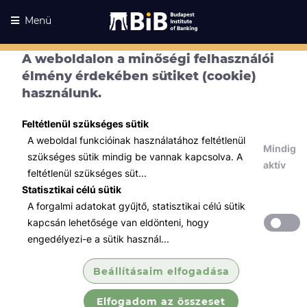
Menü
A weboldalon a minőségi felhasználói
élmény érdekében sütiket (cookie)
használunk.
Feltétlenül szükséges sütik
A weboldal funkcióinak használatához feltétlenül
Mindig
szükséges sütik mindig be vannak kapcsolva. A
aktív
feltétlenül szükséges süt...
Statisztikai célú sütik
A forgalmi adatokat gyűjtő, statisztikai célú sütik
Kurzusaink
Kurzusaink
kapcsán lehetősége van eldönteni, hogy
engedélyezi-e a sütik használ...
Minden témában
Beállításaim elfogadása
Összes
Elfogadom az összeset