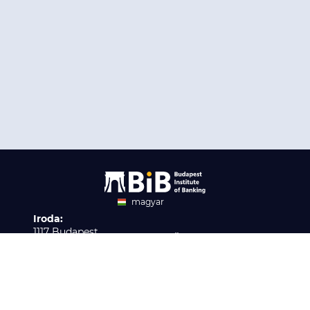
magyar
Iroda:
angol
1117 Budapest,
Ügyfélszolgálat:
Infopark stny. 1. I épület,
H-P 9:00 - 16:00
Nyilvántartási szám:
3. emelet 317. iroda
B/2020/001621
Elérhetőség:
info@bib-edu.hu