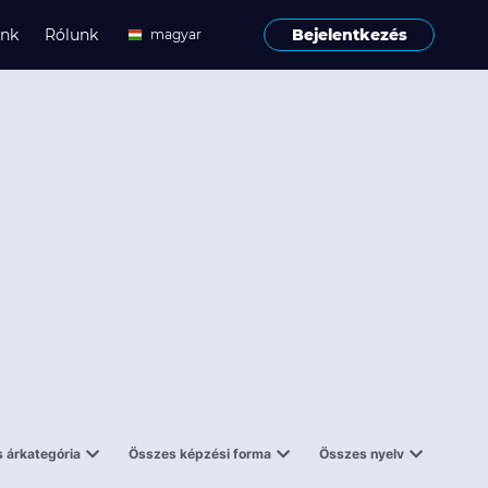
ink
Rólunk
Bejelentkezés
magyar
angol
 árkategória
Összes képzési forma
Összes nyelv
enes
Tantermi
angol