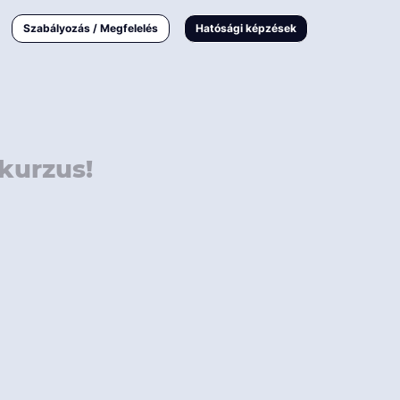
000 Ft
Online
magyar
Szabályozás / Megfelelés
Hatósági képzések
 000 Ft
Workshop
 000 Ft
E-learning
Vizsga / pótvizsga
kurzus!