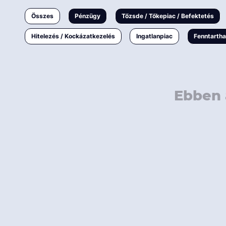
Ingatlanpiac
Összes
Pénzügy
Tőzsde / Tőkepiac / Befektetés
Fenntarthatóság
Hitelezés / Kockázatkezelés
Ingatlanpiac
Fenntarth
Ebben 