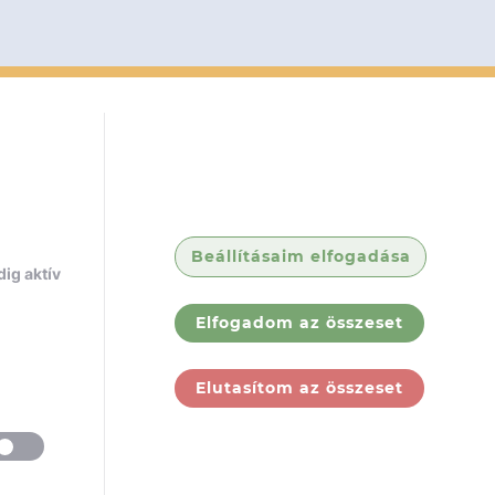
Beállításaim elfogadása
ig aktív
Elfogadom az összeset
Elutasítom az összeset
ólunk
Jogi