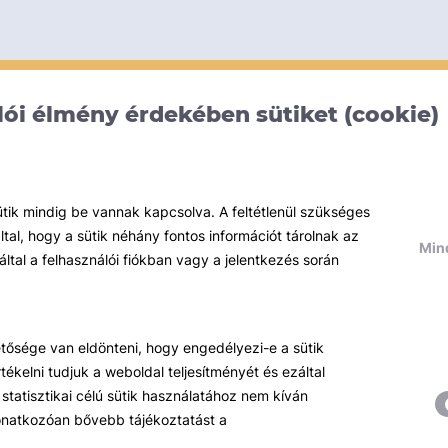
ói élmény érdekében sütiket (cookie)
ütik mindig be vannak kapcsolva. A feltétlenül szükséges
al, hogy a sütik néhány fontos információt tárolnak az
Mind
által a felhasználói fiókban vagy a jelentkezés során
hetősége van eldönteni, hogy engedélyezi-e a sütik
ékelni tudjuk a weboldal teljesítményét és ezáltal
statisztikai célú sütik használatához nem kíván
 vonatkozóan bővebb tájékoztatást a
Témáink
R