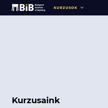
KURZUSOK
Összes
Pénzügy
Tőzsde / Tőkepiac / Befekteté
Soft skill
Menedzsment / Vállalatvezet
IT / Digitalizáció
Szabályozás / Megfelelés
Hatósági Képzések és Vizsgá
Kurzusaink
Hitelezés / Kockázatkezelés