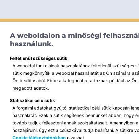
A weboldalon a minőségi felhasznál
használunk.
Feltétlenül szükséges sütik
A weboldal funkcióinak használatához feltétlenül szükséges s
sütik megkönnyítik a weboldal használatát az Ön számára azált
Ön beállításairól. Ebbe a kategóriába tartoznak például az Ön 
megadott adatok.
Statisztikai célú sütik
A forgalmi adatokat gyűjtő, statisztikai célú sütik kapcsán le
használatát. Ezek a sütik segítenek bennünket abban, hogy ért
tovább tudjuk fejleszteni annak szolgáltatásait. Amennyiben a 
hozzájárulni, úgy ezt a csúszkával tudja beállítani. A sütikre
Cookie tájékoztatónkban
olvashat