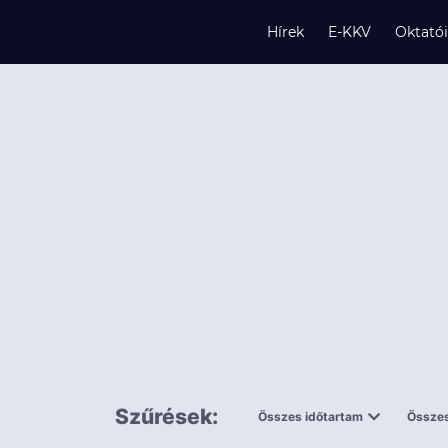
Hírek
E-KKV
Oktató
s
és
k
Szűrések:
Összes időtartam
Összes
0,5 napnál
ingy