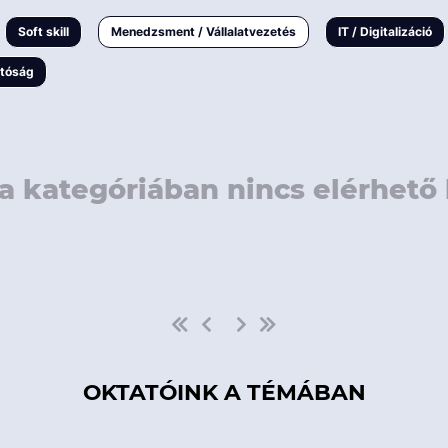
rövidebb
< 50 
Soft skill
Menedzsment / Vállalatvezetés
IT / Digitalizáció
1-3 napos
< 150
atóság
3 napnál
hosszabb
> 150
a kategóriában nincs elérhető 
OKTATÓINK A TÉMÁBAN