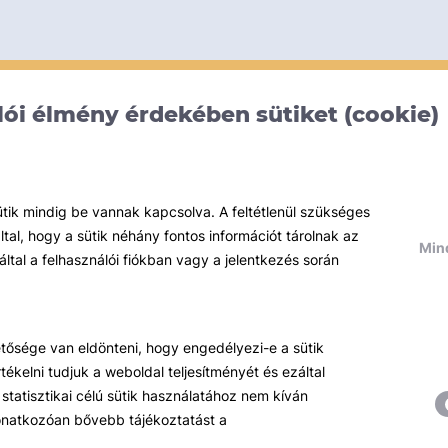
ói élmény érdekében sütiket (cookie)
ütik mindig be vannak kapcsolva. A feltétlenül szükséges
al, hogy a sütik néhány fontos információt tárolnak az
Mind
által a felhasználói fiókban vagy a jelentkezés során
hetősége van eldönteni, hogy engedélyezi-e a sütik
ékelni tudjuk a weboldal teljesítményét és ezáltal
statisztikai célú sütik használatához nem kíván
 vonatkozóan bővebb tájékoztatást a
Témáink
R