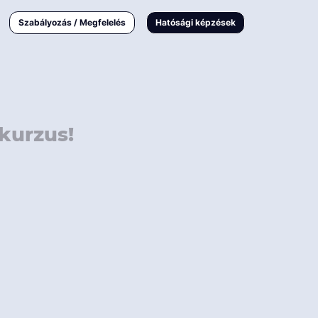
000 Ft
Online
magyar
Szabályozás / Megfelelés
Hatósági képzések
 000 Ft
Workshop
 000 Ft
E-learning
Vizsga / pótvizsga
kurzus!