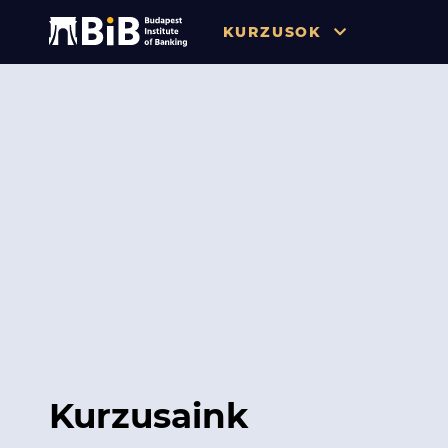
KURZUSOK
Összes
Pénzügy
Tőzsde / Tőkepiac / Befekteté
Soft skill
Menedzsment / Vállalatvezet
IT / Digitalizáció
Szabályozás / Megfelelés
Hatósági Képzések és Vizsgá
Kurzusaink
Hitelezés / Kockázatkezelés