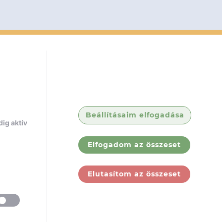
Beállításaim elfogadása
ig aktív
Elfogadom az összeset
Elutasítom az összeset
ólunk
Jogi