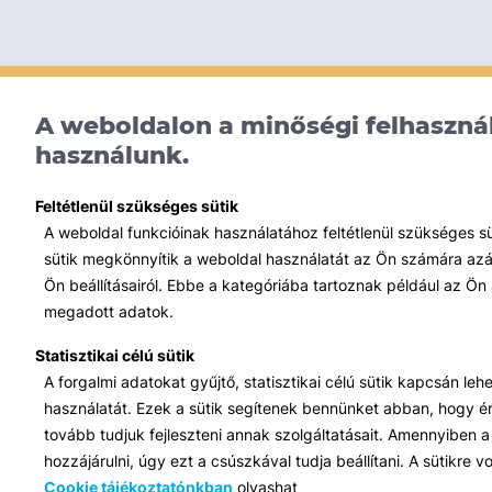
A weboldalon a minőségi felhasznál
használunk.
Feltétlenül szükséges sütik
A weboldal funkcióinak használatához feltétlenül szükséges s
sütik megkönnyítik a weboldal használatát az Ön számára azált
Ön beállításairól. Ebbe a kategóriába tartoznak például az Ön 
megadott adatok.
Statisztikai célú sütik
A forgalmi adatokat gyűjtő, statisztikai célú sütik kapcsán le
használatát. Ezek a sütik segítenek bennünket abban, hogy ért
tovább tudjuk fejleszteni annak szolgáltatásait. Amennyiben a 
hozzájárulni, úgy ezt a csúszkával tudja beállítani. A sütikre
Cookie tájékoztatónkban
olvashat