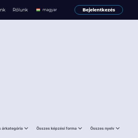
ink
Rólunk
Bejelentkezés
magyar
angol
 árkategória
Összes képzési forma
Összes nyelv
enes
Tantermi
angol