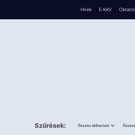
Hírek
E-KKV
Oktató
s
és
k
Szűrések:
Összes időtartam
Összes
0,5 napnál
ingy