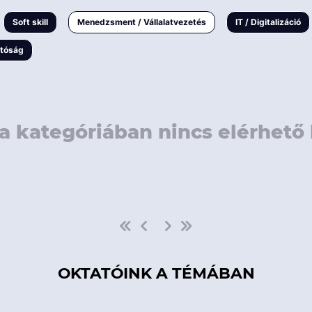
rövidebb
< 50 
Soft skill
Menedzsment / Vállalatvezetés
IT / Digitalizáció
1-3 napos
< 150
atóság
3 napnál
hosszabb
> 150
a kategóriában nincs elérhető 
OKTATÓINK A TÉMÁBAN