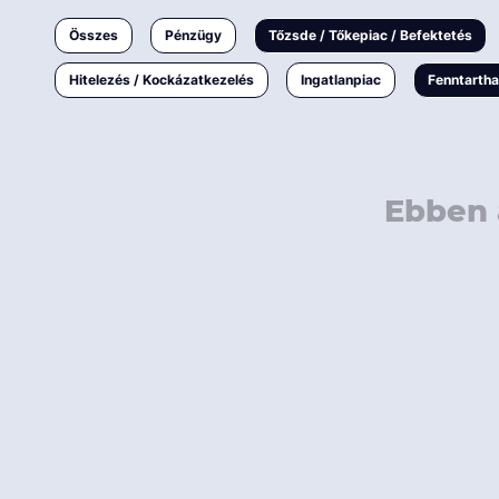
Ingatlanpiac
Összes
Pénzügy
Tőzsde / Tőkepiac / Befektetés
Fenntarthatóság
Hitelezés / Kockázatkezelés
Ingatlanpiac
Fenntarth
Ebben 