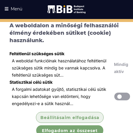
Menü
A weboldalon a minőségi felhasználói
élmény érdekében sütiket (cookie)
használunk.
Feltétlenül szükséges sütik
A weboldal funkcióinak használatához feltétlenül
Mindig
szükséges sütik mindig be vannak kapcsolva. A
aktív
feltétlenül szükséges süt...
Statisztikai célú sütik
A forgalmi adatokat gyűjtő, statisztikai célú sütik
Kurzusaink
Kurzusaink
kapcsán lehetősége van eldönteni, hogy
engedélyezi-e a sütik használ...
Minden témában
Beállításaim elfogadása
Összes
Elfogadom az összeset