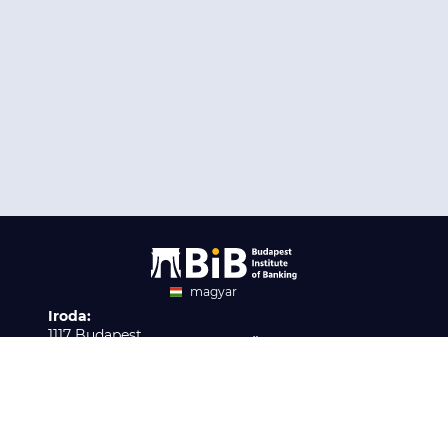
magyar
Iroda:
angol
1117 Budapest,
Ügyfélszolgálat:
Infopark stny. 1. I épület,
H-P 9:00 - 16:00
Nyilvántartási szám:
3. emelet 317. iroda
B/2020/001621
Elérhetőség:
info@bib-edu.hu