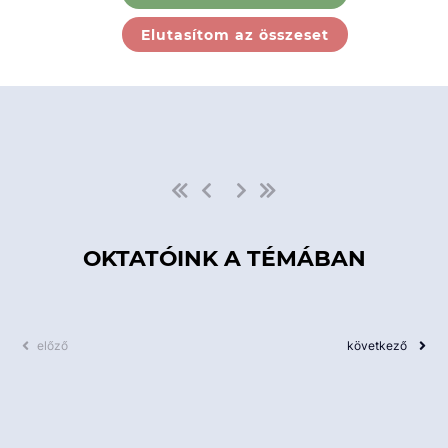
Ebben a kategóriában nincs
Elutasítom az összeset
elérhető kurzus!
OKTATÓINK A TÉMÁBAN
előző
következő