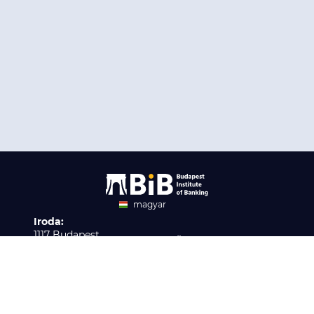
magyar
Iroda:
angol
1117 Budapest,
Ügyfélszolgálat:
Infopark stny. 1. I épület,
H-P 9:00 - 16:00
Nyilvántartási szám:
3. emelet 317. iroda
B/2020/001621
Elérhetőség:
info@bib-edu.hu