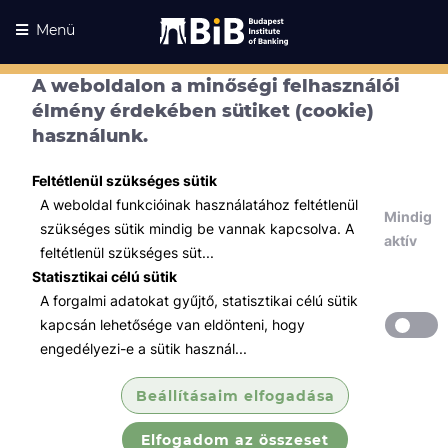
Menü
A weboldalon a minőségi felhasználói
élmény érdekében sütiket (cookie)
használunk.
Feltétlenül szükséges sütik
A weboldal funkcióinak használatához feltétlenül
Mindig
szükséges sütik mindig be vannak kapcsolva. A
aktív
feltétlenül szükséges süt...
Statisztikai célú sütik
A forgalmi adatokat gyűjtő, statisztikai célú sütik
Kurzusaink
Kurzusaink
kapcsán lehetősége van eldönteni, hogy
engedélyezi-e a sütik használ...
Minden témában
Beállításaim elfogadása
Összes
Elfogadom az összeset