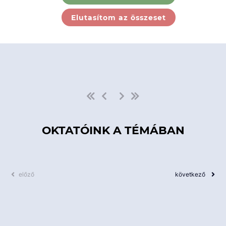
Ebben a kategóriában nincs
Elutasítom az összeset
elérhető kurzus!
OKTATÓINK A TÉMÁBAN
előző
következő