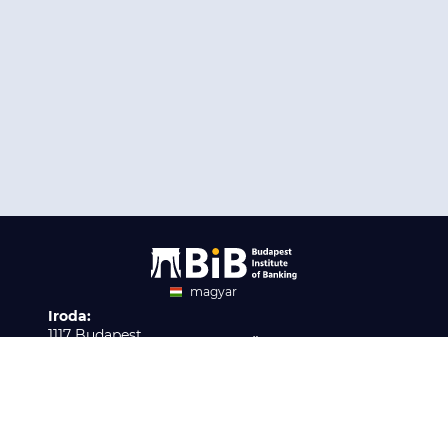
magyar
Iroda:
angol
1117 Budapest,
Ügyfélszolgálat:
Infopark stny. 1. I épület,
H-P 9:00 - 16:00
Nyilvántartási szám:
3. emelet 317. iroda
B/2020/001621
Elérhetőség:
info@bib-edu.hu