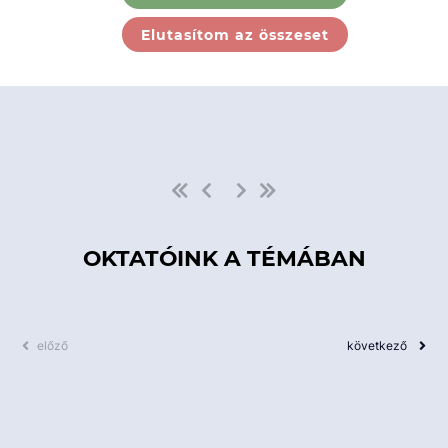
Ebben a kategóriában nincs
Elutasítom az összeset
elérhető kurzus!
OKTATÓINK A TÉMÁBAN
előző
következő