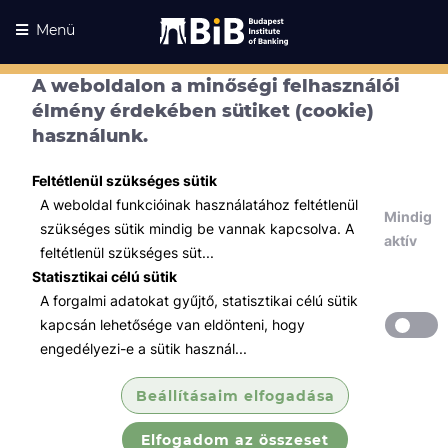
Menü
A weboldalon a minőségi felhasználói
élmény érdekében sütiket (cookie)
használunk.
Feltétlenül szükséges sütik
A weboldal funkcióinak használatához feltétlenül
Mindig
szükséges sütik mindig be vannak kapcsolva. A
aktív
feltétlenül szükséges süt...
Statisztikai célú sütik
A forgalmi adatokat gyűjtő, statisztikai célú sütik
Kurzusaink
Kurzusaink
kapcsán lehetősége van eldönteni, hogy
engedélyezi-e a sütik használ...
Minden témában
Beállításaim elfogadása
Összes
Elfogadom az összeset