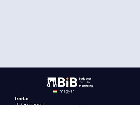
magyar
Iroda:
angol
1117 Budapest,
Ügyfélszolgálat:
Infopark stny. 1. I épület,
H-P 9:00 - 16:00
Nyilvántartási szám:
3. emelet 317. iroda
B/2020/001621
Elérhetőség:
info@bib-edu.hu