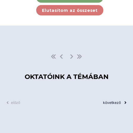
Ebben a kategóriában nincs
Elutasítom az összeset
elérhető kurzus!
OKTATÓINK A TÉMÁBAN
előző
következő