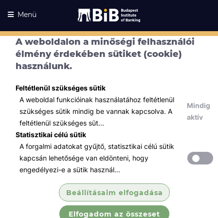
Menü
A weboldalon a minőségi felhasználói
élmény érdekében sütiket (cookie)
használunk.
Feltétlenül szükséges sütik
A weboldal funkcióinak használatához feltétlenül
Mindig
szükséges sütik mindig be vannak kapcsolva. A
aktív
feltétlenül szükséges süt...
Statisztikai célú sütik
A forgalmi adatokat gyűjtő, statisztikai célú sütik
Kurzusaink
Kurzusaink
kapcsán lehetősége van eldönteni, hogy
engedélyezi-e a sütik használ...
Minden témában
Beállításaim elfogadása
Összes
Elfogadom az összeset