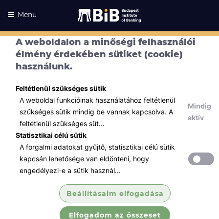
Menü
A weboldalon a minőségi felhasználói
élmény érdekében sütiket (cookie)
használunk.
Feltétlenül szükséges sütik
A weboldal funkcióinak használatához feltétlenül
Mindig
szükséges sütik mindig be vannak kapcsolva. A
aktív
feltétlenül szükséges süt...
Statisztikai célú sütik
A forgalmi adatokat gyűjtő, statisztikai célú sütik
Kurzusaink
Kurzusaink
kapcsán lehetősége van eldönteni, hogy
engedélyezi-e a sütik használ...
Minden témában
Beállításaim elfogadása
Összes
Elfogadom az összeset