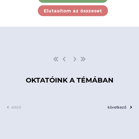
Ebben a kategóriában nincs
Elutasítom az összeset
elérhető kurzus!
OKTATÓINK A TÉMÁBAN
előző
következő