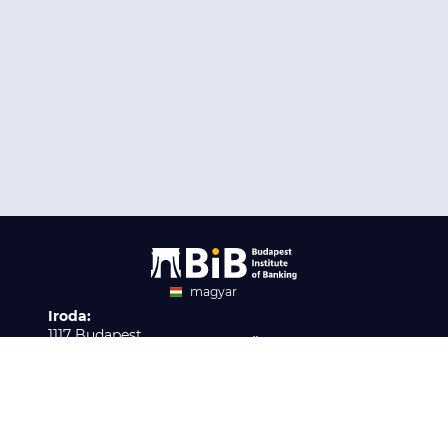
magyar
Iroda:
angol
1117 Budapest,
Ügyfélszolgálat:
Infopark stny. 1. I épület,
H-P 9:00 - 16:00
Nyilvántartási szám:
3. emelet 317. iroda
B/2020/001621
Elérhetőség:
info@bib-edu.hu